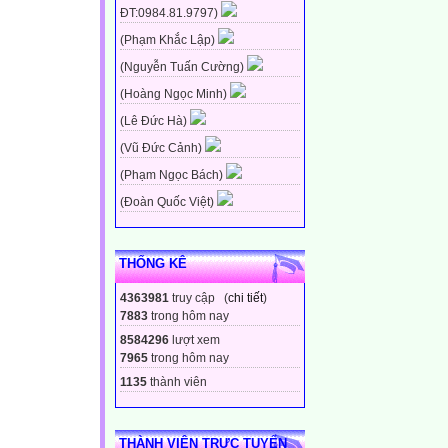
ĐT:0984.81.9797)
(Phạm Khắc Lập)
(Nguyễn Tuấn Cường)
(Hoàng Ngọc Minh)
(Lê Đức Hà)
(Vũ Đức Cảnh)
(Phạm Ngọc Bách)
(Đoàn Quốc Việt)
THỐNG KÊ
4363981
truy cập (
chi tiết
)
7883
trong hôm nay
8584296
lượt xem
7965
trong hôm nay
1135
thành viên
THÀNH VIÊN TRỰC TUYẾN