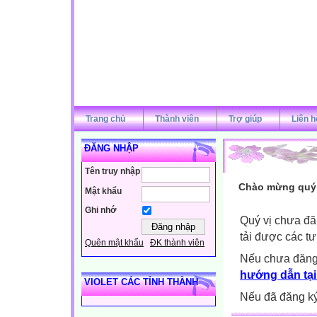
Trang chủ
Thành viên
Trợ giúp
Liên h
ĐĂNG NHẬP
Tên truy nhập
Chào mừng quý v
Mật khẩu
Ghi nhớ
Quý vị chưa đă
tải được các tư
Quên mật khẩu
ĐK thành viên
Nếu chưa đăng
hướng dẫn tại
VIOLET CÁC TỈNH THÀNH
Nếu đã đăng ký 