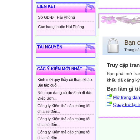
LIÊN KẾT
Sở GD-ĐT Hải Phòng
Các trang thuộc Hải Phòng
Bạn 
TÀI NGUYÊN
Trang nà
Truy cập tra
CÁC Ý KIẾN MỚI NHẤT
Bạn phải mở tra
khẩu đã đăng ký 
Kính mời quý thầy cô tham khảo.
Bài tập cuối...
Bạn làm gì ti
Nếu bạn đang có dự định đi đảo
Mở trang đă
Điệp Sơn...
Quay trở lại 
Công ty Kiếm thẻ cào chúng tôi
chia sẻ đến...
Công ty Kiếm thẻ cào chúng tôi
chia sẻ đến...
Công ty Kiếm thẻ cào chúng tôi
chia sẻ đến...