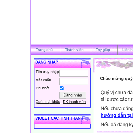
Trang chủ
Thành viên
Trợ giúp
Liên h
ĐĂNG NHẬP
Tên truy nhập
Chào mừng quý v
Mật khẩu
Ghi nhớ
Quý vị chưa đă
tải được các tư
Quên mật khẩu
ĐK thành viên
Nếu chưa đăng
hướng dẫn tại
VIOLET CÁC TỈNH THÀNH
Nếu đã đăng ký 