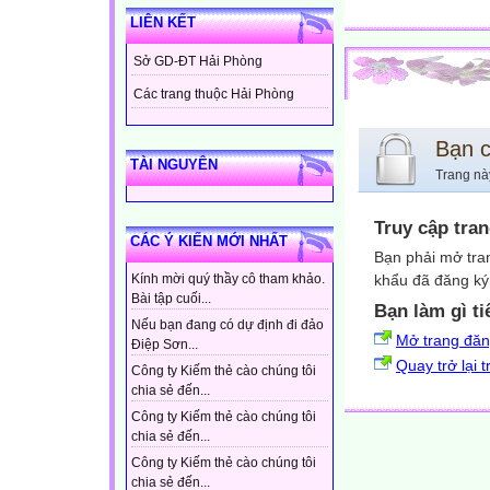
LIÊN KẾT
Sở GD-ĐT Hải Phòng
Các trang thuộc Hải Phòng
Bạn 
TÀI NGUYÊN
Trang nà
Truy cập tra
CÁC Ý KIẾN MỚI NHẤT
Bạn phải mở tra
khẩu đã đăng ký 
Kính mời quý thầy cô tham khảo.
Bài tập cuối...
Bạn làm gì ti
Nếu bạn đang có dự định đi đảo
Mở trang đă
Điệp Sơn...
Quay trở lại 
Công ty Kiếm thẻ cào chúng tôi
chia sẻ đến...
Công ty Kiếm thẻ cào chúng tôi
chia sẻ đến...
Công ty Kiếm thẻ cào chúng tôi
chia sẻ đến...