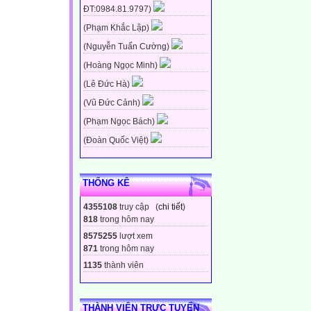
ĐT:0984.81.9797)
(Phạm Khắc Lập)
(Nguyễn Tuấn Cường)
(Hoàng Ngọc Minh)
(Lê Đức Hà)
(Vũ Đức Cảnh)
(Phạm Ngọc Bách)
(Đoàn Quốc Việt)
THỐNG KÊ
4355108
truy cập (
chi tiết
)
818
trong hôm nay
8575255
lượt xem
871
trong hôm nay
1135
thành viên
THÀNH VIÊN TRỰC TUYẾN