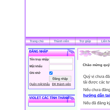
Trang chủ
Thành viên
Trợ giúp
Liên h
ĐĂNG NHẬP
Tên truy nhập
Chào mừng quý v
Mật khẩu
Ghi nhớ
Quý vị chưa đă
tải được các tư
Quên mật khẩu
ĐK thành viên
Nếu chưa đăng
hướng dẫn tại
VIOLET CÁC TỈNH THÀNH
Nếu đã đăng ký 