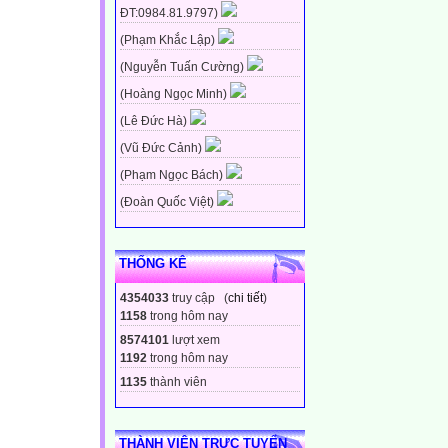
ĐT:0984.81.9797)
(Phạm Khắc Lập)
(Nguyễn Tuấn Cường)
(Hoàng Ngọc Minh)
(Lê Đức Hà)
(Vũ Đức Cảnh)
(Phạm Ngọc Bách)
(Đoàn Quốc Việt)
THỐNG KÊ
4354033
truy cập (
chi tiết
)
1158
trong hôm nay
8574101
lượt xem
1192
trong hôm nay
1135
thành viên
THÀNH VIÊN TRỰC TUYẾN