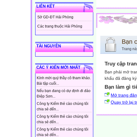
LIÊN KẾT
Sở GD-ĐT Hải Phòng
Các trang thuộc Hải Phòng
Bạn 
TÀI NGUYÊN
Trang nà
Truy cập tra
CÁC Ý KIẾN MỚI NHẤT
Bạn phải mở tra
khẩu đã đăng ký 
Kính mời quý thầy cô tham khảo.
Bài tập cuối...
Bạn làm gì ti
Nếu bạn đang có dự định đi đảo
Mở trang đă
Điệp Sơn...
Quay trở lại 
Công ty Kiếm thẻ cào chúng tôi
chia sẻ đến...
Công ty Kiếm thẻ cào chúng tôi
chia sẻ đến...
Công ty Kiếm thẻ cào chúng tôi
chia sẻ đến...