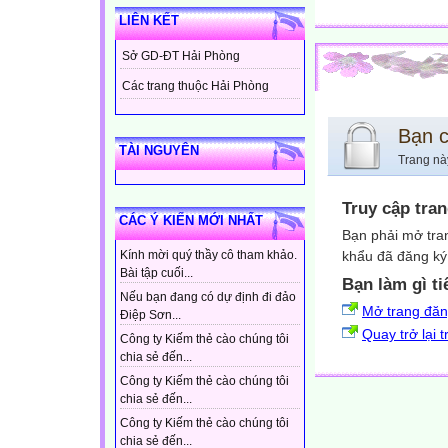
LIÊN KẾT
Sở GD-ĐT Hải Phòng
Các trang thuộc Hải Phòng
Bạn 
TÀI NGUYÊN
Trang nà
Truy cập tra
CÁC Ý KIẾN MỚI NHẤT
Bạn phải mở tra
khẩu đã đăng ký 
Kính mời quý thầy cô tham khảo.
Bài tập cuối...
Bạn làm gì ti
Nếu bạn đang có dự định đi đảo
Mở trang đă
Điệp Sơn...
Quay trở lại 
Công ty Kiếm thẻ cào chúng tôi
chia sẻ đến...
Công ty Kiếm thẻ cào chúng tôi
chia sẻ đến...
Công ty Kiếm thẻ cào chúng tôi
chia sẻ đến...