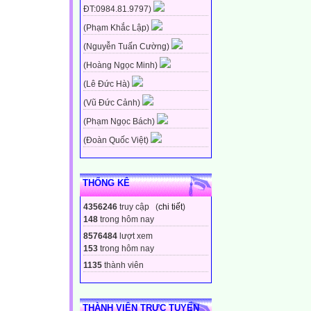
ĐT:0984.81.9797)
(Phạm Khắc Lập)
(Nguyễn Tuấn Cường)
(Hoàng Ngọc Minh)
(Lê Đức Hà)
(Vũ Đức Cảnh)
(Phạm Ngọc Bách)
(Đoàn Quốc Việt)
THỐNG KÊ
4356246
truy cập (
chi tiết
)
148
trong hôm nay
8576484
lượt xem
153
trong hôm nay
1135
thành viên
THÀNH VIÊN TRỰC TUYẾN