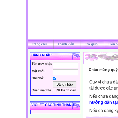
Trang chủ
Thành viên
Trợ giúp
Liên h
ĐĂNG NHẬP
Tên truy nhập
Chào mừng quý v
Mật khẩu
Ghi nhớ
Quý vị chưa đă
tải được các tư
Quên mật khẩu
ĐK thành viên
Nếu chưa đăng
hướng dẫn tại
VIOLET CÁC TỈNH THÀNH
Nếu đã đăng ký 