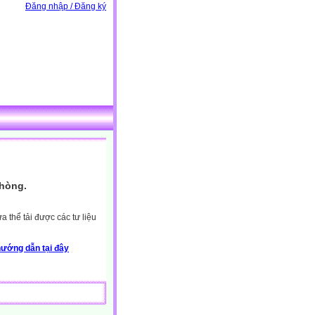
Đăng nhập / Đăng ký
Phòng.
 thể tải được các tư liệu
ướng dẫn tại đây