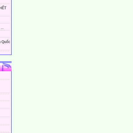
HẾT
...
n Quốc