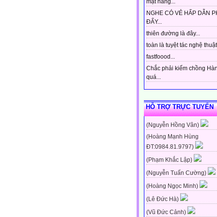
mặt hàng...
NGHE CÓ VẺ HẤP DẪN P
ĐẤY...
thiên đường là đây...
toàn là tuyệt tác nghệ thuật 
fastfoood...
Chắc phải kiếm chồng Hà
quá...
HỖ TRỢ TRỰC TUYẾN
(Nguyễn Hồng Vân)
(Hoàng Mạnh Hùng
ĐT:0984.81.9797)
(Phạm Khắc Lập)
(Nguyễn Tuấn Cường)
(Hoàng Ngọc Minh)
(Lê Đức Hà)
(Vũ Đức Cảnh)