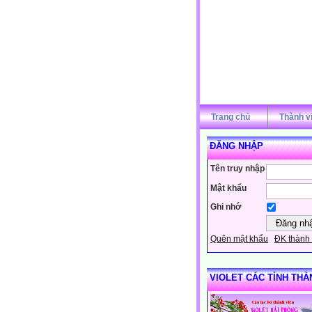
Trang chủ
Thành v
ĐĂNG NHẬP
Tên truy nhập
Mật khẩu
Ghi nhớ
Quên mật khẩu
ĐK thành 
VIOLET CÁC TỈNH THÀ