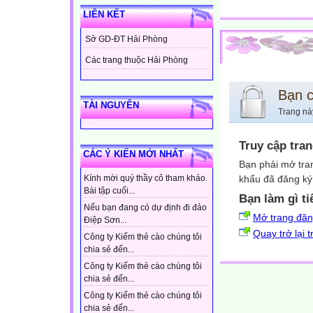
LIÊN KẾT
Sở GD-ĐT Hải Phòng
Các trang thuộc Hải Phòng
Bạn 
TÀI NGUYÊN
Trang nà
Truy cập tra
CÁC Ý KIẾN MỚI NHẤT
Bạn phải mở tra
khẩu đã đăng ký 
Kính mời quý thầy cô tham khảo.
Bài tập cuối...
Bạn làm gì ti
Nếu bạn đang có dự định đi đảo
Mở trang đă
Điệp Sơn...
Quay trở lại 
Công ty Kiếm thẻ cào chúng tôi
chia sẻ đến...
Công ty Kiếm thẻ cào chúng tôi
chia sẻ đến...
Công ty Kiếm thẻ cào chúng tôi
chia sẻ đến...