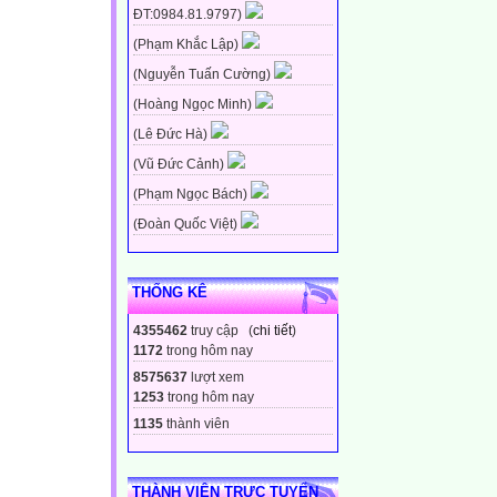
ĐT:0984.81.9797)
(Phạm Khắc Lập)
(Nguyễn Tuấn Cường)
(Hoàng Ngọc Minh)
(Lê Đức Hà)
(Vũ Đức Cảnh)
(Phạm Ngọc Bách)
(Đoàn Quốc Việt)
THỐNG KÊ
4355462
truy cập (
chi tiết
)
1172
trong hôm nay
8575637
lượt xem
1253
trong hôm nay
1135
thành viên
THÀNH VIÊN TRỰC TUYẾN