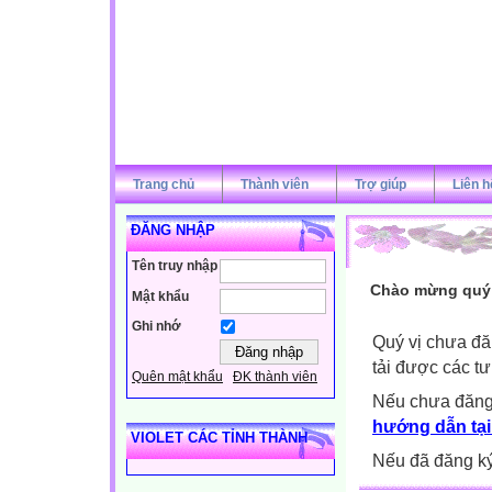
Trang chủ
Thành viên
Trợ giúp
Liên h
ĐĂNG NHẬP
Tên truy nhập
Chào mừng quý v
Mật khẩu
Ghi nhớ
Quý vị chưa đă
tải được các tư
Quên mật khẩu
ĐK thành viên
Nếu chưa đăng
hướng dẫn tại
VIOLET CÁC TỈNH THÀNH
Nếu đã đăng ký 