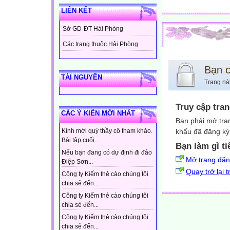
LIÊN KẾT
Sở GD-ĐT Hải Phòng
Các trang thuộc Hải Phòng
Bạn 
TÀI NGUYÊN
Trang nà
Truy cập tra
CÁC Ý KIẾN MỚI NHẤT
Bạn phải mở tra
khẩu đã đăng ký 
Kính mời quý thầy cô tham khảo.
Bài tập cuối...
Bạn làm gì ti
Nếu bạn đang có dự định đi đảo
Mở trang đă
Điệp Sơn...
Quay trở lại 
Công ty Kiếm thẻ cào chúng tôi
chia sẻ đến...
Công ty Kiếm thẻ cào chúng tôi
chia sẻ đến...
Công ty Kiếm thẻ cào chúng tôi
chia sẻ đến...