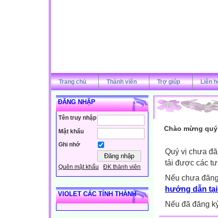
Trang chủ
Thành viên
Trợ giúp
Liên h
ĐĂNG NHẬP
Tên truy nhập
Chào mừng quý v
Mật khẩu
Ghi nhớ
Quý vị chưa đă
tải được các tư
Quên mật khẩu
ĐK thành viên
Nếu chưa đăng
hướng dẫn tại
VIOLET CÁC TỈNH THÀNH
Nếu đã đăng ký 