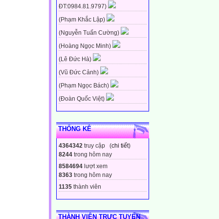
ĐT:0984.81.9797)
(Phạm Khắc Lập)
(Nguyễn Tuấn Cường)
(Hoàng Ngọc Minh)
(Lê Đức Hà)
(Vũ Đức Cảnh)
(Phạm Ngọc Bách)
(Đoàn Quốc Việt)
THỐNG KÊ
4364342
truy cập (
chi tiết
)
8244
trong hôm nay
8584694
lượt xem
8363
trong hôm nay
1135
thành viên
THÀNH VIÊN TRỰC TUYẾN