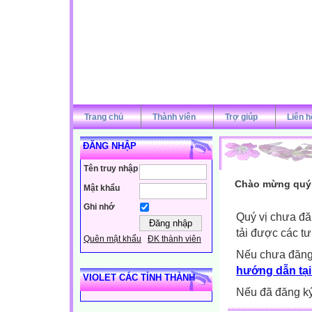
Trang chủ
Thành viên
Trợ giúp
Liên h
ĐĂNG NHẬP
Tên truy nhập
Chào mừng quý v
Mật khẩu
Ghi nhớ
Quý vị chưa đă
tải được các tư
Quên mật khẩu
ĐK thành viên
Nếu chưa đăng
hướng dẫn tại
VIOLET CÁC TỈNH THÀNH
Nếu đã đăng ký 