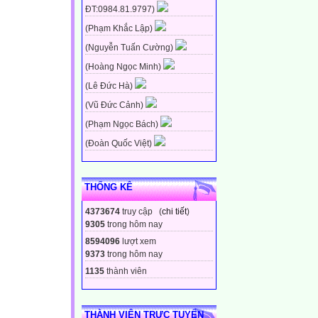
ĐT:0984.81.9797)
(Phạm Khắc Lập)
(Nguyễn Tuấn Cường)
(Hoàng Ngọc Minh)
(Lê Đức Hà)
(Vũ Đức Cảnh)
(Phạm Ngọc Bách)
(Đoàn Quốc Việt)
THỐNG KÊ
4373674
truy cập (
chi tiết
)
9305
trong hôm nay
8594096
lượt xem
9373
trong hôm nay
1135
thành viên
THÀNH VIÊN TRỰC TUYẾN