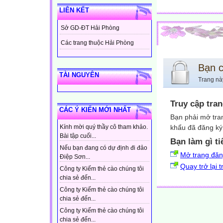
LIÊN KẾT
Sở GD-ĐT Hải Phòng
Các trang thuộc Hải Phòng
Bạn 
TÀI NGUYÊN
Trang nà
Truy cập tra
CÁC Ý KIẾN MỚI NHẤT
Bạn phải mở tra
khẩu đã đăng ký 
Kính mời quý thầy cô tham khảo.
Bài tập cuối...
Bạn làm gì ti
Nếu bạn đang có dự định đi đảo
Mở trang đă
Điệp Sơn...
Quay trở lại 
Công ty Kiếm thẻ cào chúng tôi
chia sẻ đến...
Công ty Kiếm thẻ cào chúng tôi
chia sẻ đến...
Công ty Kiếm thẻ cào chúng tôi
chia sẻ đến...