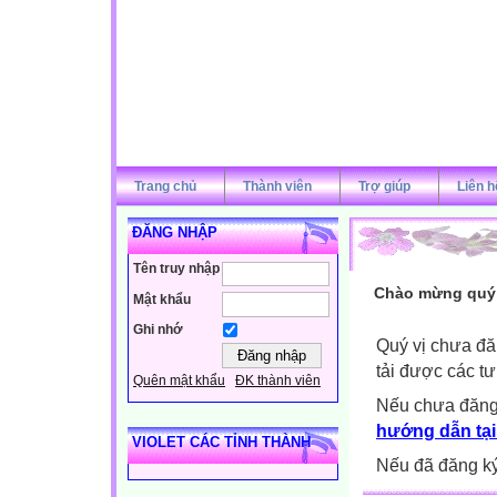
Trang chủ
Thành viên
Trợ giúp
Liên h
ĐĂNG NHẬP
Tên truy nhập
Chào mừng quý v
Mật khẩu
Ghi nhớ
Quý vị chưa đă
tải được các tư
Quên mật khẩu
ĐK thành viên
Nếu chưa đăng
hướng dẫn tại
VIOLET CÁC TỈNH THÀNH
Nếu đã đăng ký 