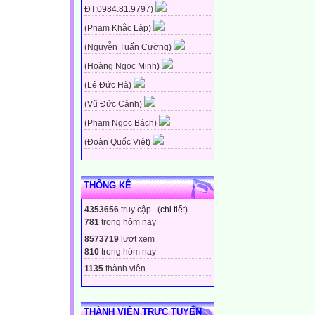
ĐT:0984.81.9797)
(Phạm Khắc Lập)
(Nguyễn Tuấn Cường)
(Hoàng Ngọc Minh)
(Lê Đức Hà)
(Vũ Đức Cảnh)
(Phạm Ngọc Bách)
(Đoàn Quốc Việt)
THỐNG KÊ
4353656
truy cập (
chi tiết
)
781
trong hôm nay
8573719
lượt xem
810
trong hôm nay
1135
thành viên
THÀNH VIÊN TRỰC TUYẾN