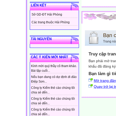
LIÊN KẾT
Sở GD-ĐT Hải Phòng
Các trang thuộc Hải Phòng
Bạn 
TÀI NGUYÊN
Trang nà
Truy cập tra
CÁC Ý KIẾN MỚI NHẤT
Bạn phải mở tra
khẩu đã đăng ký 
Kính mời quý thầy cô tham khảo.
Bài tập cuối...
Bạn làm gì ti
Nếu bạn đang có dự định đi đảo
Mở trang đă
Điệp Sơn...
Quay trở lại 
Công ty Kiếm thẻ cào chúng tôi
chia sẻ đến...
Công ty Kiếm thẻ cào chúng tôi
chia sẻ đến...
Công ty Kiếm thẻ cào chúng tôi
chia sẻ đến...