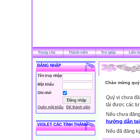
Trang chủ
Thành viên
Trợ giúp
Liên h
ĐĂNG NHẬP
Tên truy nhập
Chào mừng quý v
Mật khẩu
Ghi nhớ
Quý vị chưa đă
tải được các tư
Quên mật khẩu
ĐK thành viên
Nếu chưa đăng
hướng dẫn tại
VIOLET CÁC TỈNH THÀNH
Nếu đã đăng ký 