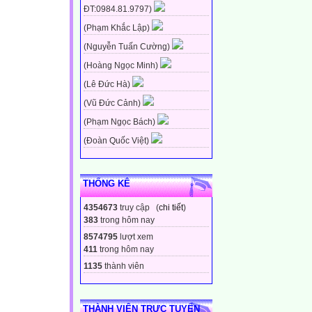
ĐT:0984.81.9797)
(Phạm Khắc Lập)
(Nguyễn Tuấn Cường)
(Hoàng Ngọc Minh)
(Lê Đức Hà)
(Vũ Đức Cảnh)
(Phạm Ngọc Bách)
(Đoàn Quốc Việt)
THỐNG KÊ
4354673
truy cập (
chi tiết
)
383
trong hôm nay
8574795
lượt xem
411
trong hôm nay
1135
thành viên
THÀNH VIÊN TRỰC TUYẾN