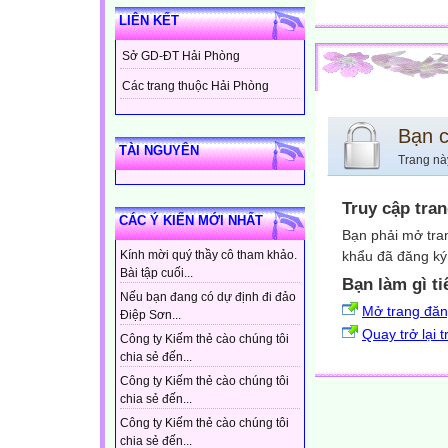
LIÊN KẾT
Sở GD-ĐT Hải Phòng
Các trang thuộc Hải Phòng
Bạn 
TÀI NGUYÊN
Trang nà
Truy cập tra
CÁC Ý KIẾN MỚI NHẤT
Bạn phải mở tra
khẩu đã đăng ký 
Kính mời quý thầy cô tham khảo.
Bài tập cuối...
Bạn làm gì ti
Nếu bạn đang có dự định đi đảo
Mở trang đă
Điệp Sơn...
Quay trở lại 
Công ty Kiếm thẻ cào chúng tôi
chia sẻ đến...
Công ty Kiếm thẻ cào chúng tôi
chia sẻ đến...
Công ty Kiếm thẻ cào chúng tôi
chia sẻ đến...