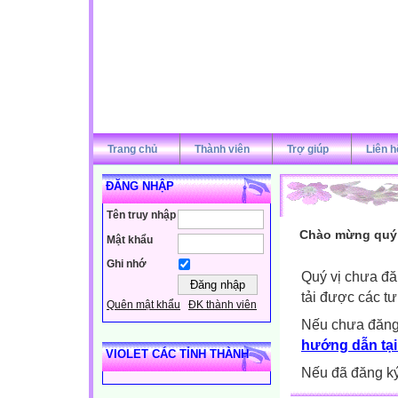
Trang chủ
Thành viên
Trợ giúp
Liên h
ĐĂNG NHẬP
Tên truy nhập
Chào mừng quý v
Mật khẩu
Ghi nhớ
Quý vị chưa đă
tải được các tư
Quên mật khẩu
ĐK thành viên
Nếu chưa đăng
hướng dẫn tại
VIOLET CÁC TỈNH THÀNH
Nếu đã đăng ký 