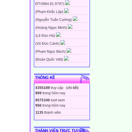
ĐT:0984.81.9797)
(Phạm Khắc Lập)
(Nguyễn Tuấn Cường)
(Hoàng Ngọc Minh)
(Lê Đức Hà)
(Vũ Đức Cảnh)
(Phạm Ngọc Bách)
(Đoàn Quốc Việt)
THỐNG KÊ
4355189
truy cập (
chi tiết
)
899
trong hôm nay
8575340
lượt xem
956
trong hôm nay
1135
thành viên
THÀNH VIÊN TRỰC TUYẾN