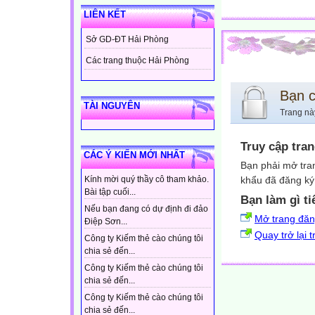
LIÊN KẾT
Sở GD-ĐT Hải Phòng
Các trang thuộc Hải Phòng
Bạn 
TÀI NGUYÊN
Trang nà
Truy cập tra
CÁC Ý KIẾN MỚI NHẤT
Bạn phải mở tra
khẩu đã đăng ký 
Kính mời quý thầy cô tham khảo.
Bài tập cuối...
Bạn làm gì ti
Nếu bạn đang có dự định đi đảo
Mở trang đă
Điệp Sơn...
Quay trở lại 
Công ty Kiếm thẻ cào chúng tôi
chia sẻ đến...
Công ty Kiếm thẻ cào chúng tôi
chia sẻ đến...
Công ty Kiếm thẻ cào chúng tôi
chia sẻ đến...