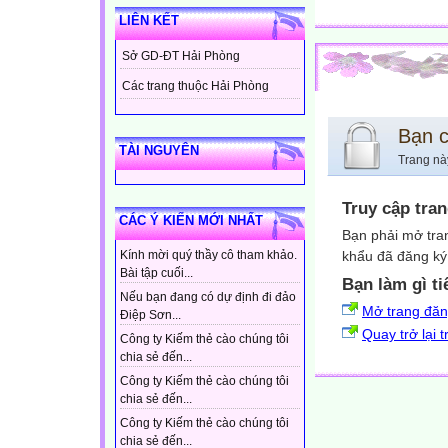
LIÊN KẾT
Sở GD-ĐT Hải Phòng
Các trang thuộc Hải Phòng
Bạn 
TÀI NGUYÊN
Trang nà
Truy cập tra
CÁC Ý KIẾN MỚI NHẤT
Bạn phải mở tra
khẩu đã đăng ký 
Kính mời quý thầy cô tham khảo.
Bài tập cuối...
Bạn làm gì ti
Nếu bạn đang có dự định đi đảo
Mở trang đă
Điệp Sơn...
Quay trở lại 
Công ty Kiếm thẻ cào chúng tôi
chia sẻ đến...
Công ty Kiếm thẻ cào chúng tôi
chia sẻ đến...
Công ty Kiếm thẻ cào chúng tôi
chia sẻ đến...