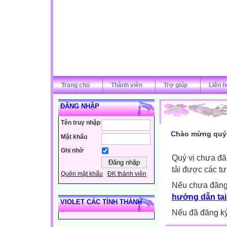
Trang chủ
Thành viên
Trợ giúp
Liên h
ĐĂNG NHẬP
Tên truy nhập
Chào mừng quý v
Mật khẩu
Ghi nhớ
Quý vị chưa đă
tải được các tư
Quên mật khẩu
ĐK thành viên
Nếu chưa đăng
hướng dẫn tại
VIOLET CÁC TỈNH THÀNH
Nếu đã đăng ký 