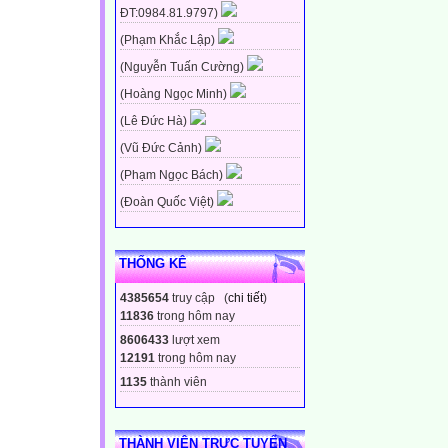
ĐT:0984.81.9797)
(Phạm Khắc Lập)
(Nguyễn Tuấn Cường)
(Hoàng Ngọc Minh)
(Lê Đức Hà)
(Vũ Đức Cảnh)
(Phạm Ngọc Bách)
(Đoàn Quốc Việt)
THỐNG KÊ
4385654
truy cập (
chi tiết
)
11836
trong hôm nay
8606433
lượt xem
12191
trong hôm nay
1135
thành viên
THÀNH VIÊN TRỰC TUYẾN