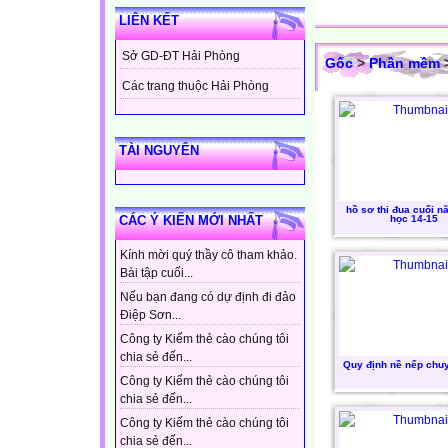
LIÊN KẾT
Sở GD-ĐT Hải Phòng
Gốc
>
Phần mềm
>
Các trang thuộc Hải Phòng
TÀI NGUYÊN
hồ sơ thi đua cuối 
học 14-15
CÁC Ý KIẾN MỚI NHẤT
Kính mời quý thầy cô tham khảo.
Bài tập cuối...
Nếu bạn đang có dự định đi đảo
Điệp Sơn...
Công ty Kiếm thẻ cào chúng tôi
chia sẻ đến...
Quy định nề nếp chu
Công ty Kiếm thẻ cào chúng tôi
chia sẻ đến...
Công ty Kiếm thẻ cào chúng tôi
chia sẻ đến...