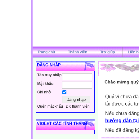
Trang chủ
Thành viên
Trợ giúp
Liên h
ĐĂNG NHẬP
Tên truy nhập
Chào mừng quý v
Mật khẩu
Ghi nhớ
Quý vị chưa đă
tải được các tư
Quên mật khẩu
ĐK thành viên
Nếu chưa đăng
hướng dẫn tại
VIOLET CÁC TỈNH THÀNH
Nếu đã đăng ký 