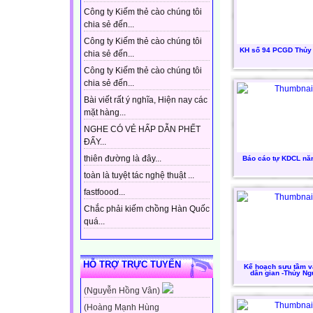
Công ty Kiếm thẻ cào chúng tôi
chia sẻ đến...
Công ty Kiếm thẻ cào chúng tôi
KH số 94 PCGD Thủy
chia sẻ đến...
Công ty Kiếm thẻ cào chúng tôi
chia sẻ đến...
Bài viết rất ý nghĩa, Hiện nay các
mặt hàng...
NGHE CÓ VẺ HẤP DẪN PHẾT
ĐẤY...
thiên đường là đây...
Báo cáo tự KDCL nă
toàn là tuyệt tác nghệ thuật ...
fastfoood...
Chắc phải kiếm chồng Hàn Quốc
quá...
HỖ TRỢ TRỰC TUYẾN
Kế hoạch sưu tầm v
dân gian -Thủy N
(Nguyễn Hồng Vân)
(Hoàng Mạnh Hùng