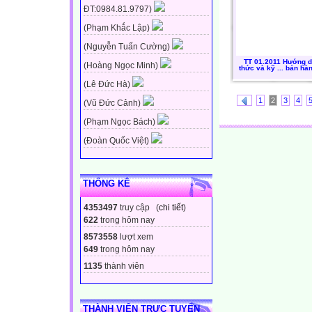
ĐT:0984.81.9797)
(Phạm Khắc Lập)
(Nguyễn Tuấn Cường)
TT 01.2011 Hướng d
(Hoàng Ngọc Minh)
thức và kỹ ... bản hà
(Lê Đức Hà)
1
2
3
4
(Vũ Đức Cảnh)
(Phạm Ngọc Bách)
(Đoàn Quốc Việt)
THỐNG KÊ
4353497
truy cập (
chi tiết
)
622
trong hôm nay
8573558
lượt xem
649
trong hôm nay
1135
thành viên
THÀNH VIÊN TRỰC TUYẾN