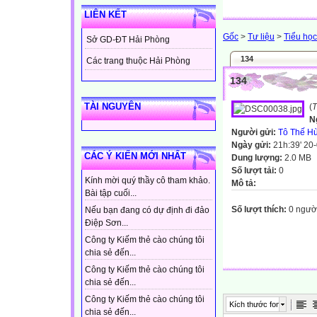
LIÊN KẾT
Gốc
>
Tư liệu
>
Tiểu học
Sở GD-ĐT Hải Phòng
134
Các trang thuộc Hải Phòng
134
TÀI NGUYÊN
(
T
N
Người gửi:
Tô Thế H
Ngày gửi:
21h:39' 20
CÁC Ý KIẾN MỚI NHẤT
Dung lượng:
2.0 MB
Số lượt tải:
0
Kính mời quý thầy cô tham khảo.
Mô tả:
Bài tập cuối...
Số lượt thích:
0 ngườ
Nếu bạn đang có dự định đi đảo
Điệp Sơn...
Công ty Kiếm thẻ cào chúng tôi
chia sẻ đến...
Công ty Kiếm thẻ cào chúng tôi
chia sẻ đến...
Công ty Kiếm thẻ cào chúng tôi
Kích thước font
chia sẻ đến...