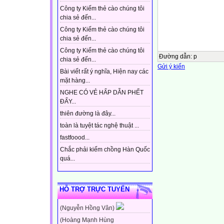
Công ty Kiếm thẻ cào chúng tôi
chia sẻ đến...
Công ty Kiếm thẻ cào chúng tôi
chia sẻ đến...
Công ty Kiếm thẻ cào chúng tôi
Đường dẫn
:
p
chia sẻ đến...
Gửi ý kiến
Bài viết rất ý nghĩa, Hiện nay các
mặt hàng...
NGHE CÓ VẺ HẤP DẪN PHẾT
ĐẤY...
thiên đường là đây...
toàn là tuyệt tác nghệ thuật ...
fastfoood...
Chắc phải kiếm chồng Hàn Quốc
quá...
HỖ TRỢ TRỰC TUYẾN
(Nguyễn Hồng Vân)
(Hoàng Mạnh Hùng