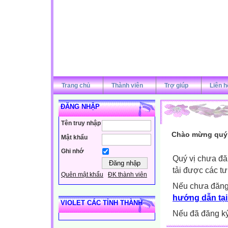
Trang chủ
Thành viên
Trợ giúp
Liên h
ĐĂNG NHẬP
Tên truy nhập
Chào mừng quý v
Mật khẩu
Ghi nhớ
Quý vị chưa đă
tải được các tư
Quên mật khẩu
ĐK thành viên
Nếu chưa đăng
hướng dẫn tại
VIOLET CÁC TỈNH THÀNH
Nếu đã đăng ký 