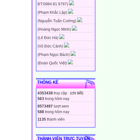
ĐT:0984.81.9797)
(Phạm Khắc Lập)
(Nguyễn Tuấn Cường)
(Hoàng Ngọc Minh)
(Lê Đức Hà)
(Vũ Đức Cảnh)
(Phạm Ngọc Bách)
(Đoàn Quốc Việt)
THỐNG KÊ
4353438
truy cập (
chi tiết
)
563
trong hôm nay
8573497
lượt xem
588
trong hôm nay
1135
thành viên
THÀNH VIÊN TRỰC TUYẾN