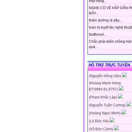
mặt hàng...
NGHE CÓ VẺ HẤP DẪN P
ĐẤY...
thiên đường là đây...
toàn là tuyệt tác nghệ thuật 
fastfoood...
Chắc phải kiếm chồng Hà
quá...
HỖ TRỢ TRỰC TUYẾN
(Nguyễn Hồng Vân)
(Hoàng Mạnh Hùng
ĐT:0984.81.9797)
(Phạm Khắc Lập)
(Nguyễn Tuấn Cường)
(Hoàng Ngọc Minh)
(Lê Đức Hà)
(Vũ Đức Cảnh)