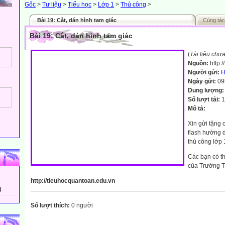
Gốc
>
Tư liệu
>
Tiểu học
>
Lớp 1
>
Thủ công
>
Bài 19: Cắt, dán hình tam giác
Cùng tác
Bài 19: Cắt, dán hình tam giác
(
Tài liệu chư
Nguồn:
http:
Người gửi:
H
Ngày gửi:
09
Dung lượng
Số lượt tải:
1
Mô tả:
Xin gửi tặng c
flash hướng 
thủ công lớp 
Các bạn có th
của Trường T
http://tieuhocquantoan.edu.vn
g
Số lượt thích:
0 người