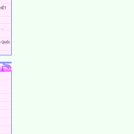
HẾT
...
n Quốc