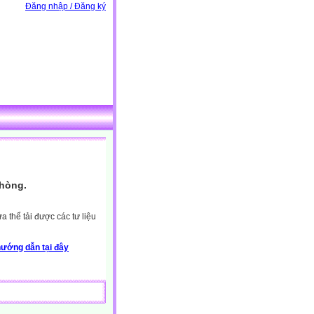
Đăng nhập / Đăng ký
Phòng.
 thể tải được các tư liệu
ướng dẫn tại đây