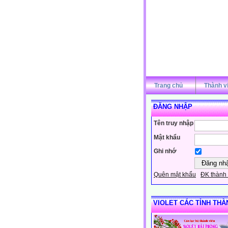
Trang chủ
Thành v
ĐĂNG NHẬP
Tên truy nhập
Mật khẩu
Ghi nhớ
Quên mật khẩu
ĐK thành 
VIOLET CÁC TỈNH THÀ