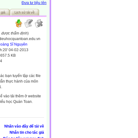
Đưa tư liệu lên
 giả
Lịch sử tải về
a được thẩm định
)
//tieuhocquantoan.edu.vn
oàng Sĩ Nguyên
h:20' 04-02-2013
:
657.5 KB
4
ác bạn tuyển tập các file
dẫn thực hành của môn
1.
ể vào tải thêm ở website
iểu học Quán Toan.
Nhấn vào đây để tải về
Nhắn tin cho tác giả