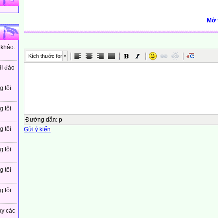
Mở 
 khảo.
Kích thước font
đi đảo
g tôi
g tôi
Đường dẫn
:
p
g tôi
Gửi ý kiến
g tôi
g tôi
g tôi
ay các