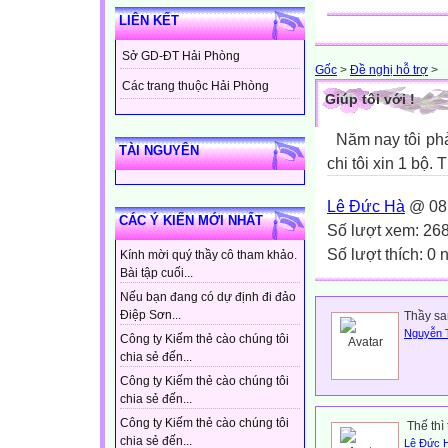
LIÊN KẾT
Sở GD-ĐT Hải Phòng
Gốc
>
Đề nghị hỗ trợ
>
Các trang thuộc Hải Phòng
Giúp tôi với !
Năm nay tôi phả
TÀI NGUYÊN
chi tôi xin 1 bộ.
Lê Đức Hà
@ 08:
CÁC Ý KIẾN MỚI NHẤT
Số lượt xem: 26
Số lượt thích: 0
Kính mời quý thầy cô tham khảo.
Bài tập cuối...
Nếu bạn đang có dự định đi đảo
Điệp Sơn...
Thầy san
Nguyễn 
Công ty Kiếm thẻ cào chúng tôi
chia sẻ đến...
Công ty Kiếm thẻ cào chúng tôi
chia sẻ đến...
Công ty Kiếm thẻ cào chúng tôi
Thế thì
chia sẻ đến...
Lê Đức 