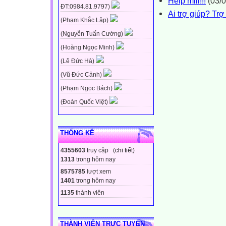
Help miii!!!
(03/0
ĐT:0984.81.9797)
Ai trợ giúp? Trợ
(Phạm Khắc Lập)
(Nguyễn Tuấn Cường)
(Hoàng Ngọc Minh)
(Lê Đức Hà)
(Vũ Đức Cảnh)
(Phạm Ngọc Bách)
(Đoàn Quốc Việt)
THỐNG KÊ
4355603
truy cập (
chi tiết
)
1313
trong hôm nay
8575785
lượt xem
1401
trong hôm nay
1135
thành viên
THÀNH VIÊN TRỰC TUYẾN