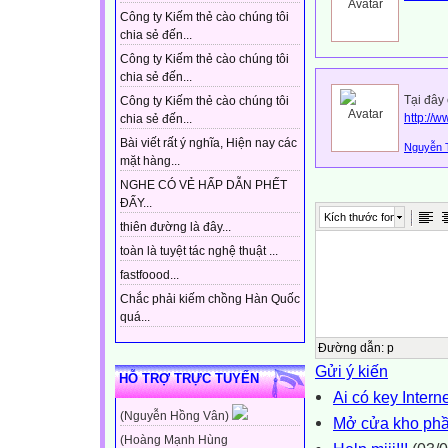
Công ty Kiếm thẻ cào chúng tôi
chia sẻ đến...
Công ty Kiếm thẻ cào chúng tôi
chia sẻ đến...
Tại đây 
Công ty Kiếm thẻ cào chúng tôi
http://w
chia sẻ đến...
Bài viết rất ý nghĩa, Hiện nay các
Nguyễn 
mặt hàng...
NGHE CÓ VẺ HẤP DẪN PHẾT
ĐẤY...
Kích thước font
thiên đường là đây...
toàn là tuyệt tác nghệ thuật ...
fastfoood...
Chắc phải kiếm chồng Hàn Quốc
quá...
Đường dẫn
:
p
Gửi ý kiến
HỖ TRỢ TRỰC TUYẾN
Ai có key Inter
(Nguyễn Hồng Vân)
Mở cửa kho ph
(Hoàng Mạnh Hùng