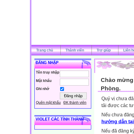
Trang chủ
Thành viên
Trợ giúp
Liên h
ĐĂNG NHẬP
Tên truy nhập
Chào mừng q
Mật khẩu
Phòng.
Ghi nhớ
Quý vị chưa đă
Quên mật khẩu
ĐK thành viên
tải được các tư
Nếu chưa đăng
VIOLET CÁC TỈNH THÀNH
hướng dẫn tại
Nếu đã đăng ký 