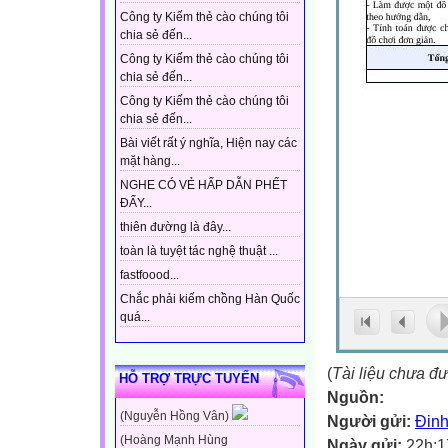
Công ty Kiếm thẻ cào chúng tôi
chia sẻ đến...
Công ty Kiếm thẻ cào chúng tôi
chia sẻ đến...
Công ty Kiếm thẻ cào chúng tôi
chia sẻ đến...
Bài viết rất ý nghĩa, Hiện nay các
mặt hàng...
NGHE CÓ VẺ HẤP DẪN PHẾT
ĐẤY...
thiên đường là đây...
toàn là tuyệt tác nghệ thuật ...
fastfoood...
Chắc phải kiếm chồng Hàn Quốc
quá...
(
Tài liệu chưa đ
HỖ TRỢ TRỰC TUYẾN
Nguồn:
(Nguyễn Hồng Vân)
Người gửi:
Đinh
(Hoàng Mạnh Hùng
Ngày gửi:
22h:1