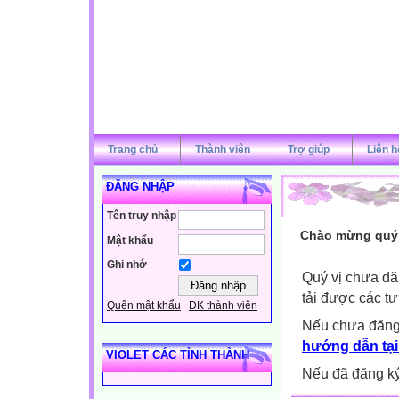
Trang chủ
Thành viên
Trợ giúp
Liên h
ĐĂNG NHẬP
Tên truy nhập
Chào mừng quý v
Mật khẩu
Ghi nhớ
Quý vị chưa đă
tải được các tư
Quên mật khẩu
ĐK thành viên
Nếu chưa đăng
hướng dẫn tại
VIOLET CÁC TỈNH THÀNH
Nếu đã đăng ký 