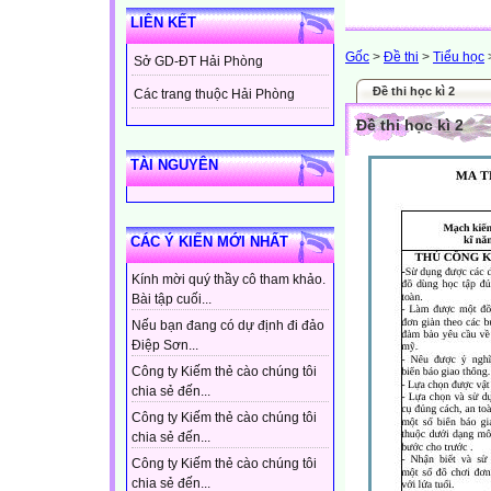
LIÊN KẾT
Gốc
>
Đề thi
>
Tiểu học
Sở GD-ĐT Hải Phòng
Đề thi học kì 2
Các trang thuộc Hải Phòng
Đề thi học kì 2
TÀI NGUYÊN
CÁC Ý KIẾN MỚI NHẤT
Kính mời quý thầy cô tham khảo.
Bài tập cuối...
Nếu bạn đang có dự định đi đảo
Điệp Sơn...
Công ty Kiếm thẻ cào chúng tôi
chia sẻ đến...
Công ty Kiếm thẻ cào chúng tôi
chia sẻ đến...
Công ty Kiếm thẻ cào chúng tôi
chia sẻ đến...