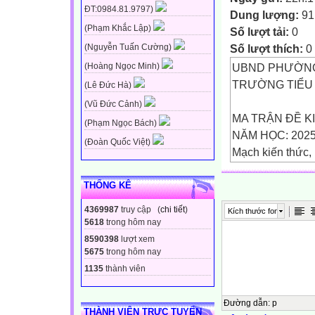
ĐT:0984.81.9797)
Dung lượng:
91
(Phạm Khắc Lập)
Số lượt tải:
0
Số lượt thích:
0
(Nguyễn Tuấn Cường)
UBND PHƯỜNG
(Hoàng Ngọc Minh)
TRƯỜNG TIỂU
(Lê Đức Hà)
(Vũ Đức Cảnh)
MA TRẬN ĐỀ KI
(Phạm Ngọc Bách)
NĂM HỌC: 2025
(Đoàn Quốc Việt)
Mạch kiến thức,
kĩ năng
THỐNG KÊ
Số câu và số
4369987
truy cập (
chi tiết
)
Kích thước font
điểm
5618
trong hôm nay
8590398
lượt xem
THỦ CÔNG KĨ 
5675
trong hôm nay
1135
thành viên
Số câu
Đường dẫn
:
p
THÀNH VIÊN TRỰC TUYẾN