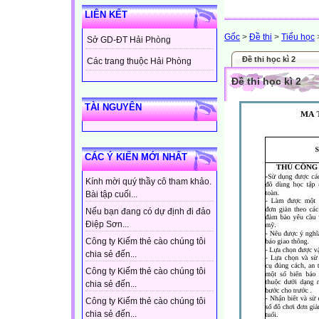
LIÊN KẾT
Gốc
>
Đề thi
>
Tiểu học
Sở GD-ĐT Hải Phòng
Đề thi học kì 2
Các trang thuộc Hải Phòng
Đề thi học kì 2
TÀI NGUYÊN
CÁC Ý KIẾN MỚI NHẤT
Kính mời quý thầy cô tham khảo.
Bài tập cuối...
Nếu bạn đang có dự định đi đảo
Điệp Sơn...
Công ty Kiếm thẻ cào chúng tôi
chia sẻ đến...
Công ty Kiếm thẻ cào chúng tôi
chia sẻ đến...
Công ty Kiếm thẻ cào chúng tôi
chia sẻ đến...