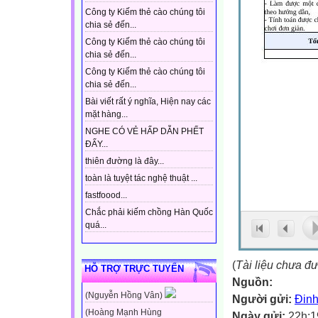
Công ty Kiếm thẻ cào chúng tôi
chia sẻ đến...
Công ty Kiếm thẻ cào chúng tôi
chia sẻ đến...
Công ty Kiếm thẻ cào chúng tôi
chia sẻ đến...
Bài viết rất ý nghĩa, Hiện nay các
mặt hàng...
NGHE CÓ VẺ HẤP DẪN PHẾT
ĐẤY...
thiên đường là đây...
toàn là tuyệt tác nghệ thuật ...
fastfoood...
Chắc phải kiếm chồng Hàn Quốc
quá...
(
Tài liệu chưa đ
HỖ TRỢ TRỰC TUYẾN
Nguồn:
(Nguyễn Hồng Vân)
Người gửi:
Đinh
(Hoàng Mạnh Hùng
Ngày gửi:
22h:1