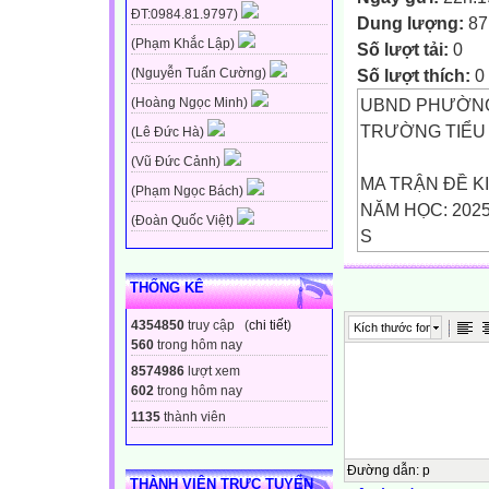
ĐT:0984.81.9797)
Dung lượng:
87
(Phạm Khắc Lập)
Số lượt tải:
0
Số lượt thích:
0
(Nguyễn Tuấn Cường)
UBND PHƯỜNG
(Hoàng Ngọc Minh)
TRƯỜNG TIỂU
(Lê Đức Hà)
(Vũ Đức Cảnh)
MA TRẬN ĐỀ KI
(Phạm Ngọc Bách)
NĂM HỌC: 2025
(Đoàn Quốc Việt)
S
Số câu và số
THỐNG KÊ
điểm
4354850
truy cập (
chi tiết
)
Kích thước font
560
trong hôm nay
THỦ CÔNG KĨ 
8574986
lượt xem
602
trong hôm nay
Số câu
1135
thành viên
-Sử dụng được 
Đường dẫn
:
p
THÀNH VIÊN TRỰC TUYẾN