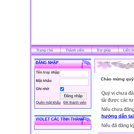
Trang chủ
Thành viên
Trợ giúp
Liên h
ĐĂNG NHẬP
Tên truy nhập
Chào mừng quý v
Mật khẩu
Ghi nhớ
Quý vị chưa đă
tải được các tư
Quên mật khẩu
ĐK thành viên
Nếu chưa đăng
hướng dẫn tại
VIOLET CÁC TỈNH THÀNH
Nếu đã đăng ký 