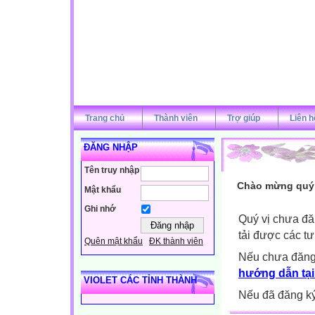
Trang chủ
Thành viên
Trợ giúp
Liên h
ĐĂNG NHẬP
Tên truy nhập
Chào mừng quý v
Mật khẩu
Ghi nhớ
Quý vị chưa đă
tải được các tư
Quên mật khẩu
ĐK thành viên
Nếu chưa đăng
hướng dẫn tại
VIOLET CÁC TỈNH THÀNH
Nếu đã đăng ký 