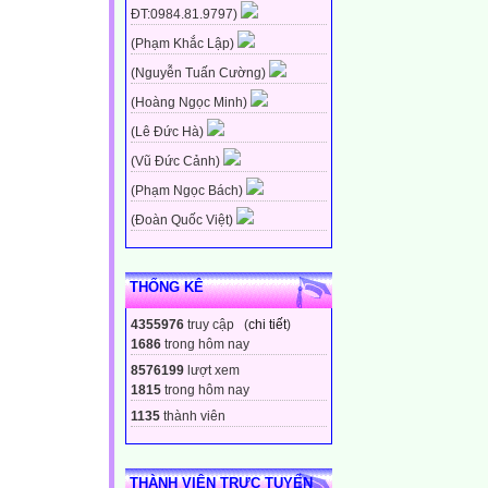
ĐT:0984.81.9797)
(Phạm Khắc Lập)
(Nguyễn Tuấn Cường)
(Hoàng Ngọc Minh)
(Lê Đức Hà)
(Vũ Đức Cảnh)
(Phạm Ngọc Bách)
(Đoàn Quốc Việt)
THỐNG KÊ
4355976
truy cập (
chi tiết
)
1686
trong hôm nay
8576199
lượt xem
1815
trong hôm nay
1135
thành viên
THÀNH VIÊN TRỰC TUYẾN