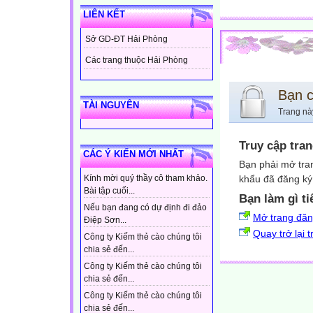
LIÊN KẾT
Sở GD-ĐT Hải Phòng
Các trang thuộc Hải Phòng
Bạn 
TÀI NGUYÊN
Trang nà
Truy cập tra
CÁC Ý KIẾN MỚI NHẤT
Bạn phải mở tra
khẩu đã đăng ký 
Kính mời quý thầy cô tham khảo.
Bài tập cuối...
Bạn làm gì ti
Nếu bạn đang có dự định đi đảo
Mở trang đă
Điệp Sơn...
Quay trở lại 
Công ty Kiếm thẻ cào chúng tôi
chia sẻ đến...
Công ty Kiếm thẻ cào chúng tôi
chia sẻ đến...
Công ty Kiếm thẻ cào chúng tôi
chia sẻ đến...