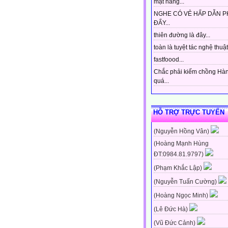
mặt hàng...
NGHE CÓ VẺ HẤP DẪN P
ĐẤY...
thiên đường là đây...
toàn là tuyệt tác nghệ thuật 
fastfoood...
Chắc phải kiếm chồng Hà
quá...
HỖ TRỢ TRỰC TUYẾN
(Nguyễn Hồng Vân)
(Hoàng Mạnh Hùng
ĐT:0984.81.9797)
(Phạm Khắc Lập)
(Nguyễn Tuấn Cường)
(Hoàng Ngọc Minh)
(Lê Đức Hà)
(Vũ Đức Cảnh)