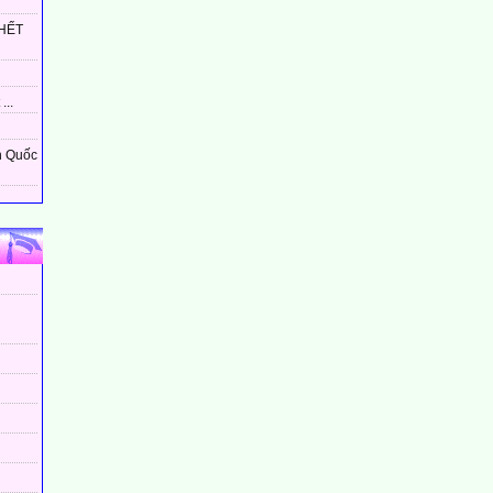
HẾT
...
n Quốc