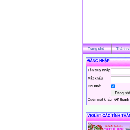
Trang chủ
Thành v
ĐĂNG NHẬP
Tên truy nhập
Mật khẩu
Ghi nhớ
Quên mật khẩu
ĐK thành 
VIOLET CÁC TỈNH THÀ