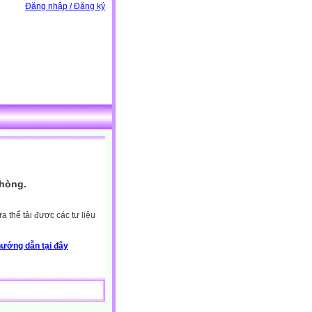
Đăng nhập / Đăng ký
Phòng.
 thể tải được các tư liệu
ướng dẫn tại đây