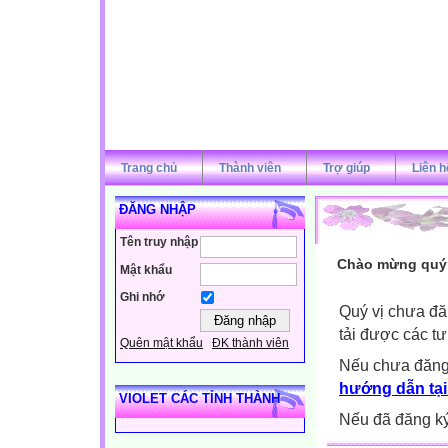
Trang chủ
Thành viên
Trợ giúp
Liên h
ĐĂNG NHẬP
Tên truy nhập
Chào mừng quý v
Mật khẩu
Ghi nhớ
Quý vị chưa đă
tải được các tư
Quên mật khẩu
ĐK thành viên
Nếu chưa đăng
hướng dẫn tại
VIOLET CÁC TỈNH THÀNH
Nếu đã đăng ký 