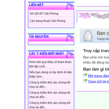
LIÊN KẾT
Sở GD-ĐT Hải Phòng
Các trang thuộc Hải Phòng
Bạn 
TÀI NGUYÊN
Trang nà
Truy cập tra
CÁC Ý KIẾN MỚI NHẤT
Bạn phải mở tra
khẩu đã đăng ký 
Kính mời quý thầy cô tham khảo.
Bài tập cuối...
Bạn làm gì ti
Nếu bạn đang có dự định đi đảo
Mở trang đă
Điệp Sơn...
Quay trở lại 
Công ty Kiếm thẻ cào chúng tôi
chia sẻ đến...
Công ty Kiếm thẻ cào chúng tôi
chia sẻ đến...
Công ty Kiếm thẻ cào chúng tôi
chia sẻ đến...