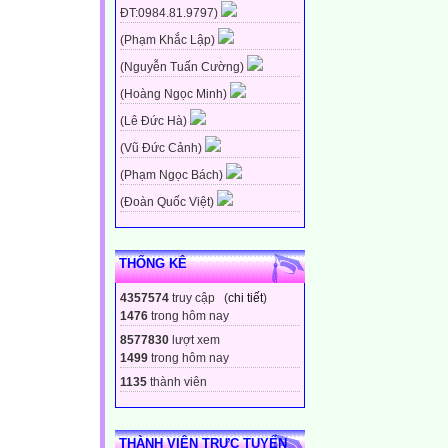
ĐT:0984.81.9797)
(Phạm Khắc Lập)
(Nguyễn Tuấn Cường)
(Hoàng Ngọc Minh)
(Lê Đức Hà)
(Vũ Đức Cảnh)
(Phạm Ngọc Bách)
(Đoàn Quốc Việt)
THỐNG KÊ
4357574
truy cập (
chi tiết
)
1476
trong hôm nay
8577830
lượt xem
1499
trong hôm nay
1135
thành viên
THÀNH VIÊN TRỰC TUYẾN