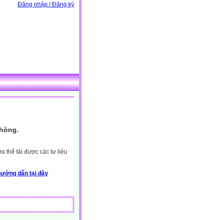
Đăng nhập / Đăng ký
Phòng.
 thể tải được các tư liệu
ướng dẫn tại đây