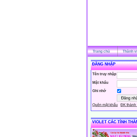
Trang chủ
Thành v
ĐĂNG NHẬP
Tên truy nhập
Mật khẩu
Ghi nhớ
Quên mật khẩu
ĐK thành 
VIOLET CÁC TỈNH THÀ