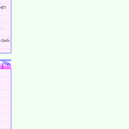
HẾT
...
n Quốc