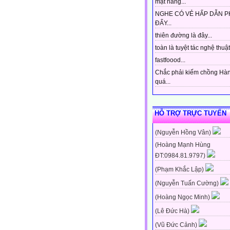
mặt hàng...
NGHE CÓ VẺ HẤP DẪN P
ĐẤY...
thiên đường là đây...
toàn là tuyệt tác nghệ thuật 
fastfoood...
Chắc phải kiếm chồng Hà
quá...
HỖ TRỢ TRỰC TUYẾN
(Nguyễn Hồng Vân)
(Hoàng Mạnh Hùng
ĐT:0984.81.9797)
(Phạm Khắc Lập)
(Nguyễn Tuấn Cường)
(Hoàng Ngọc Minh)
(Lê Đức Hà)
(Vũ Đức Cảnh)