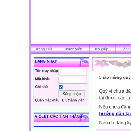
Trang chủ
Thành viên
Trợ giúp
Liên h
ĐĂNG NHẬP
Tên truy nhập
Chào mừng quý v
Mật khẩu
Ghi nhớ
Quý vị chưa đă
tải được các tư
Quên mật khẩu
ĐK thành viên
Nếu chưa đăng
hướng dẫn tại
VIOLET CÁC TỈNH THÀNH
Nếu đã đăng ký 