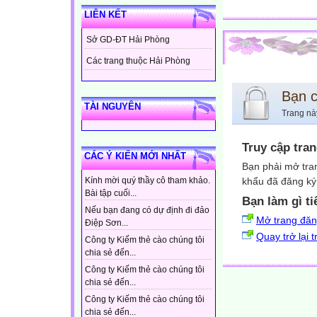
LIÊN KẾT
Sở GD-ĐT Hải Phòng
Các trang thuộc Hải Phòng
Bạn 
TÀI NGUYÊN
Trang nà
Truy cập tra
CÁC Ý KIẾN MỚI NHẤT
Bạn phải mở tra
khẩu đã đăng ký 
Kính mời quý thầy cô tham khảo.
Bài tập cuối...
Bạn làm gì ti
Nếu bạn đang có dự định đi đảo
Mở trang đă
Điệp Sơn...
Quay trở lại 
Công ty Kiếm thẻ cào chúng tôi
chia sẻ đến...
Công ty Kiếm thẻ cào chúng tôi
chia sẻ đến...
Công ty Kiếm thẻ cào chúng tôi
chia sẻ đến...