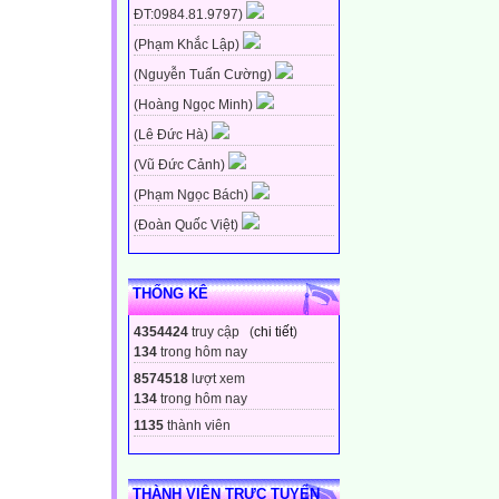
ĐT:0984.81.9797)
(Phạm Khắc Lập)
(Nguyễn Tuấn Cường)
(Hoàng Ngọc Minh)
(Lê Đức Hà)
(Vũ Đức Cảnh)
(Phạm Ngọc Bách)
(Đoàn Quốc Việt)
THỐNG KÊ
4354424
truy cập (
chi tiết
)
134
trong hôm nay
8574518
lượt xem
134
trong hôm nay
1135
thành viên
THÀNH VIÊN TRỰC TUYẾN