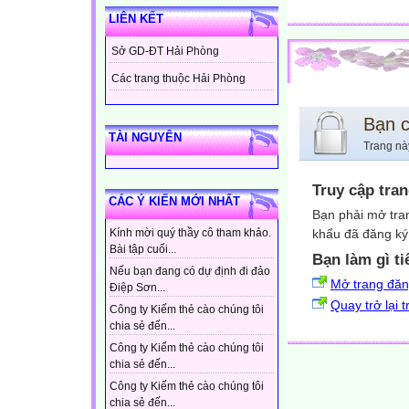
LIÊN KẾT
Sở GD-ĐT Hải Phòng
Các trang thuộc Hải Phòng
Bạn 
TÀI NGUYÊN
Trang nà
Truy cập tra
CÁC Ý KIẾN MỚI NHẤT
Bạn phải mở tra
khẩu đã đăng ký 
Kính mời quý thầy cô tham khảo.
Bài tập cuối...
Bạn làm gì ti
Nếu bạn đang có dự định đi đảo
Mở trang đă
Điệp Sơn...
Quay trở lại 
Công ty Kiếm thẻ cào chúng tôi
chia sẻ đến...
Công ty Kiếm thẻ cào chúng tôi
chia sẻ đến...
Công ty Kiếm thẻ cào chúng tôi
chia sẻ đến...