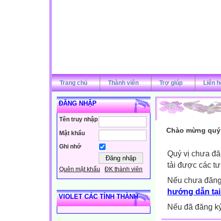
Trang chủ
Thành viên
Trợ giúp
Liên h
ĐĂNG NHẬP
Tên truy nhập
Chào mừng quý v
Mật khẩu
Ghi nhớ
Quý vị chưa đă
tải được các tư
Quên mật khẩu
ĐK thành viên
Nếu chưa đăng
hướng dẫn tại
VIOLET CÁC TỈNH THÀNH
Nếu đã đăng ký 