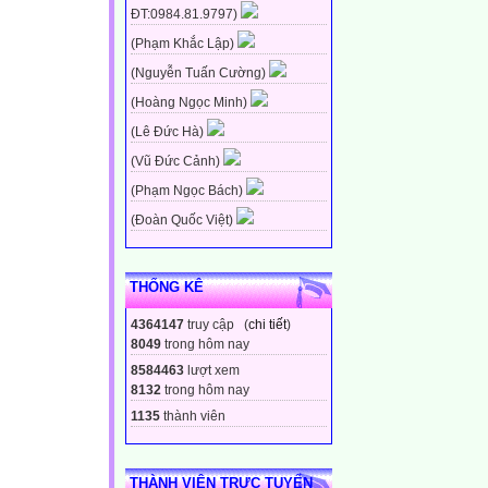
ĐT:0984.81.9797)
(Phạm Khắc Lập)
(Nguyễn Tuấn Cường)
(Hoàng Ngọc Minh)
(Lê Đức Hà)
(Vũ Đức Cảnh)
(Phạm Ngọc Bách)
(Đoàn Quốc Việt)
THỐNG KÊ
4364147
truy cập (
chi tiết
)
8049
trong hôm nay
8584463
lượt xem
8132
trong hôm nay
1135
thành viên
THÀNH VIÊN TRỰC TUYẾN