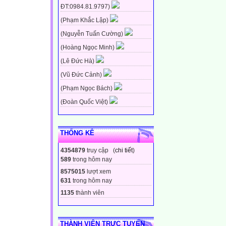
ĐT:0984.81.9797)
(Phạm Khắc Lập)
(Nguyễn Tuấn Cường)
(Hoàng Ngọc Minh)
(Lê Đức Hà)
(Vũ Đức Cảnh)
(Phạm Ngọc Bách)
(Đoàn Quốc Việt)
THỐNG KÊ
4354879
truy cập (
chi tiết
)
589
trong hôm nay
8575015
lượt xem
631
trong hôm nay
1135
thành viên
THÀNH VIÊN TRỰC TUYẾN