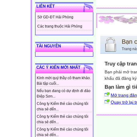
LIÊN KẾT
Sở GD-ĐT Hải Phòng
Các trang thuộc Hải Phòng
Bạn 
TÀI NGUYÊN
Trang nà
Truy cập tra
CÁC Ý KIẾN MỚI NHẤT
Bạn phải mở tra
khẩu đã đăng ký 
Kính mời quý thầy cô tham khảo.
Bài tập cuối...
Bạn làm gì ti
Nếu bạn đang có dự định đi đảo
Mở trang đă
Điệp Sơn...
Quay trở lại 
Công ty Kiếm thẻ cào chúng tôi
chia sẻ đến...
Công ty Kiếm thẻ cào chúng tôi
chia sẻ đến...
Công ty Kiếm thẻ cào chúng tôi
chia sẻ đến...