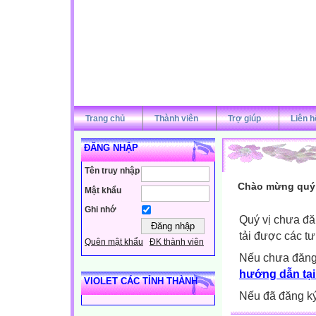
Trang chủ
Thành viên
Trợ giúp
Liên h
ĐĂNG NHẬP
Tên truy nhập
Chào mừng quý v
Mật khẩu
Ghi nhớ
Quý vị chưa đă
tải được các tư
Quên mật khẩu
ĐK thành viên
Nếu chưa đăng
hướng dẫn tại
VIOLET CÁC TỈNH THÀNH
Nếu đã đăng ký 