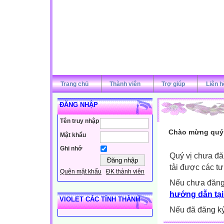
Trang chủ
Thành viên
Trợ giúp
Liên h
ĐĂNG NHẬP
Tên truy nhập
Chào mừng quý v
Mật khẩu
Ghi nhớ
Quý vị chưa đă
tải được các tư
Quên mật khẩu
ĐK thành viên
Nếu chưa đăng
hướng dẫn tại
VIOLET CÁC TỈNH THÀNH
Nếu đã đăng ký 