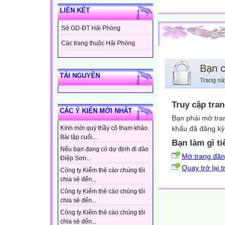
LIÊN KẾT
Sở GD-ĐT Hải Phòng
Các trang thuộc Hải Phòng
Bạn 
TÀI NGUYÊN
Trang nà
Truy cập tra
CÁC Ý KIẾN MỚI NHẤT
Bạn phải mở tra
khẩu đã đăng ký 
Kính mời quý thầy cô tham khảo.
Bài tập cuối...
Bạn làm gì ti
Nếu bạn đang có dự định đi đảo
Mở trang đă
Điệp Sơn...
Quay trở lại 
Công ty Kiếm thẻ cào chúng tôi
chia sẻ đến...
Công ty Kiếm thẻ cào chúng tôi
chia sẻ đến...
Công ty Kiếm thẻ cào chúng tôi
chia sẻ đến...