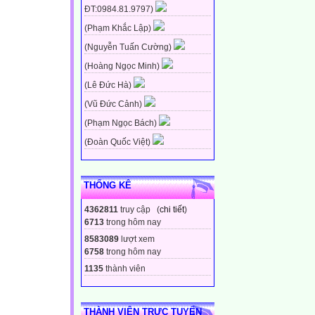
ĐT:0984.81.9797)
(Phạm Khắc Lập)
(Nguyễn Tuấn Cường)
(Hoàng Ngọc Minh)
(Lê Đức Hà)
(Vũ Đức Cảnh)
(Phạm Ngọc Bách)
(Đoàn Quốc Việt)
THỐNG KÊ
4362811
truy cập (
chi tiết
)
6713
trong hôm nay
8583089
lượt xem
6758
trong hôm nay
1135
thành viên
THÀNH VIÊN TRỰC TUYẾN