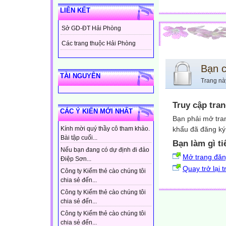
LIÊN KẾT
Sở GD-ĐT Hải Phòng
Các trang thuộc Hải Phòng
Bạn 
TÀI NGUYÊN
Trang nà
Truy cập tra
CÁC Ý KIẾN MỚI NHẤT
Bạn phải mở tra
khẩu đã đăng ký 
Kính mời quý thầy cô tham khảo.
Bài tập cuối...
Bạn làm gì ti
Nếu bạn đang có dự định đi đảo
Mở trang đă
Điệp Sơn...
Quay trở lại 
Công ty Kiếm thẻ cào chúng tôi
chia sẻ đến...
Công ty Kiếm thẻ cào chúng tôi
chia sẻ đến...
Công ty Kiếm thẻ cào chúng tôi
chia sẻ đến...