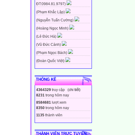
ĐT:0984.81.9797)
(Phạm Khắc Lập)
(Nguyễn Tuấn Cường)
(Hoàng Ngọc Minh)
(Lê Đức Hà)
(Vũ Đức Cảnh)
(Phạm Ngọc Bách)
(Đoàn Quốc Việt)
THỐNG KÊ
4364329
truy cập (
chi tiết
)
8231
trong hôm nay
8584681
lượt xem
8350
trong hôm nay
1135
thành viên
THÀNH VIÊN TRỰC TUYẾN