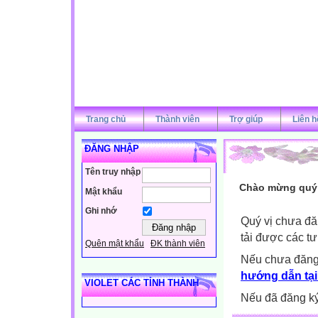
Trang chủ
Thành viên
Trợ giúp
Liên h
ĐĂNG NHẬP
Tên truy nhập
Chào mừng quý v
Mật khẩu
Ghi nhớ
Quý vị chưa đă
tải được các tư
Quên mật khẩu
ĐK thành viên
Nếu chưa đăng
hướng dẫn tại
VIOLET CÁC TỈNH THÀNH
Nếu đã đăng ký 