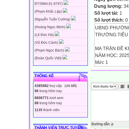
ĐT:0984.81.9797)
Dung lượng:
34
(Phạm Khắc Lập)
Số lượt tải:
1
Số lượt thích:
0
(Nguyễn Tuấn Cường)
UBND PHƯỜNG
(Hoàng Ngọc Minh)
TRƯỜNG TIỂU
(Lê Đức Hà)
(Vũ Đức Cảnh)
MA TRẬN ĐỀ KI
(Phạm Ngọc Bách)
NĂM HỌC: 2025
(Đoàn Quốc Việt)
Mức 1
Mức 2
Mức 3
THỐNG KÊ
Tổng
4385982
truy cập (
chi tiết
)
Kích thước font
Số câu và
86
trong hôm nay
(Nhận biết) (Kết
8606771
lượt xem
số điểm
88
trong hôm nay
TNKQ TL TNKQ 
1135
thành viên
THỦ CÔNG KĨ 
4
Đường dẫn
:
p
THÀNH VIÊN TRỰC TUYẾN