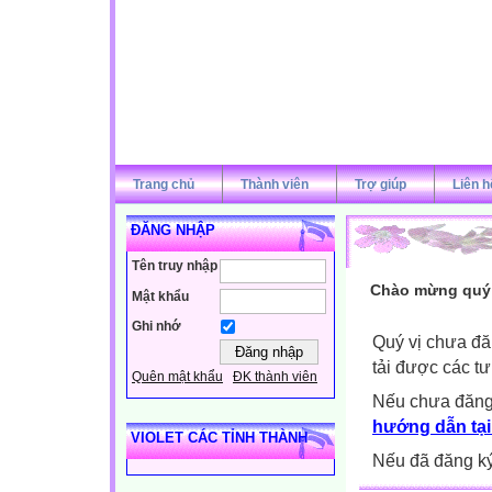
Trang chủ
Thành viên
Trợ giúp
Liên h
ĐĂNG NHẬP
Tên truy nhập
Chào mừng quý v
Mật khẩu
Ghi nhớ
Quý vị chưa đă
tải được các tư
Quên mật khẩu
ĐK thành viên
Nếu chưa đăng
hướng dẫn tại
VIOLET CÁC TỈNH THÀNH
Nếu đã đăng ký 