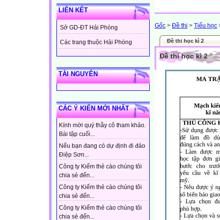
LIÊN KẾT
Gốc
>
Đề thi
>
Tiểu học
Sở GD-ĐT Hải Phòng
Đề thi học kì 2
Các trang thuộc Hải Phòng
Đề thi học kì 2
TÀI NGUYÊN
CÁC Ý KIẾN MỚI NHẤT
Kính mời quý thầy cô tham khảo.
Bài tập cuối...
Nếu bạn đang có dự định đi đảo
Điệp Sơn...
Công ty Kiếm thẻ cào chúng tôi
chia sẻ đến...
Công ty Kiếm thẻ cào chúng tôi
chia sẻ đến...
Công ty Kiếm thẻ cào chúng tôi
chia sẻ đến...