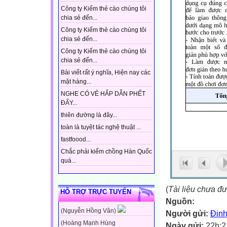
Công ty Kiếm thẻ cào chúng tôi
chia sẻ đến...
Công ty Kiếm thẻ cào chúng tôi
chia sẻ đến...
Công ty Kiếm thẻ cào chúng tôi
chia sẻ đến...
Bài viết rất ý nghĩa, Hiện nay các
mặt hàng...
NGHE CÓ VẺ HẤP DẪN PHẾT
ĐẤY...
thiên đường là đây...
toàn là tuyệt tác nghệ thuật ...
fastfoood...
Chắc phải kiếm chồng Hàn Quốc
quá...
(
Tài liệu chưa đ
HỖ TRỢ TRỰC TUYẾN
Nguồn:
(Nguyễn Hồng Vân)
Người gửi:
Đinh
(Hoàng Mạnh Hùng
Ngày gửi:
22h:2