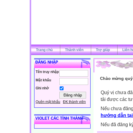
Trang chủ
Thành viên
Trợ giúp
Liên h
ĐĂNG NHẬP
Tên truy nhập
Chào mừng quý v
Mật khẩu
Ghi nhớ
Quý vị chưa đă
tải được các tư
Quên mật khẩu
ĐK thành viên
Nếu chưa đăng
hướng dẫn tại
VIOLET CÁC TỈNH THÀNH
Nếu đã đăng ký 