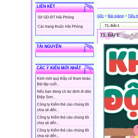
LIÊN KẾT
Gốc
>
Bài giảng
>
Tiểu 
Sở GD-ĐT Hải Phòng
T1. BÀI 1
Các trang thuộc Hải Phòng
T1. BÀI 1
TÀI NGUYÊN
CÁC Ý KIẾN MỚI NHẤT
Kính mời quý thầy cô tham khảo.
Bài tập cuối...
Nếu bạn đang có dự định đi đảo
Điệp Sơn...
Công ty Kiếm thẻ cào chúng tôi
chia sẻ đến...
Công ty Kiếm thẻ cào chúng tôi
chia sẻ đến...
Công ty Kiếm thẻ cào chúng tôi
chia sẻ đến...