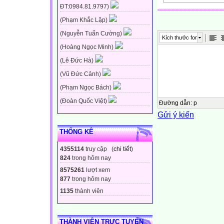
điện thoại,…
ĐT:0984.81.9797)
(Phạm Khắc Lập)
Nêu cách con n
(Nguyễn Tuấn Cường)
Kích thước font
sử dụng sản ph
(Hoàng Ngọc Minh)
công nghệ đó.
(Lê Đức Hà)
(Vũ Đức Cảnh)
Xe máy, ô tô:
(Phạm Ngọc Bách)
Giúp con người
(Đoàn Quốc Việt)
di chuyển
Đường dẫn
:
p
Gửi ý kiến
1. Vai trò của sả
THỐNG KÊ
phẩm công ngh
4355114
truy cập (
chi tiết
)
trong đời sống
824
trong hôm nay
8575261
lượt xem
Quan sát các sả
877
trong hôm nay
chúng có vai trò
1135
thành viên
Vẽ sơ đồ tư duy
THÀNH VIÊN TRỰC TUYẾN
nghệ, vai trò c