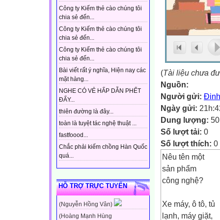
Công ty Kiếm thẻ cào chúng tôi
chia sẻ đến...
Công ty Kiếm thẻ cào chúng tôi
chia sẻ đến...
Công ty Kiếm thẻ cào chúng tôi
chia sẻ đến...
Bài viết rất ý nghĩa, Hiện nay các
(
Tài liệu chưa đ
mặt hàng...
Nguồn:
NGHE CÓ VẺ HẤP DẪN PHẾT
Người gửi:
Đinh
ĐẤY...
Ngày gửi:
21h:4
thiên đường là đây...
Dung lượng:
50
toàn là tuyệt tác nghệ thuật ...
Số lượt tải:
0
fastfoood...
Số lượt thích:
0
Chắc phải kiếm chồng Hàn Quốc
Nêu tên một
quá...
sản phẩm
công nghệ?
HỖ TRỢ TRỰC TUYẾN
Xe máy, ô tô, tủ
(Nguyễn Hồng Vân)
lạnh, máy giặt,
(Hoàng Mạnh Hùng