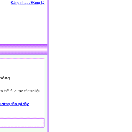
Đăng nhập / Đăng ký
Phòng.
 thể tải được các tư liệu
ướng dẫn tại đây