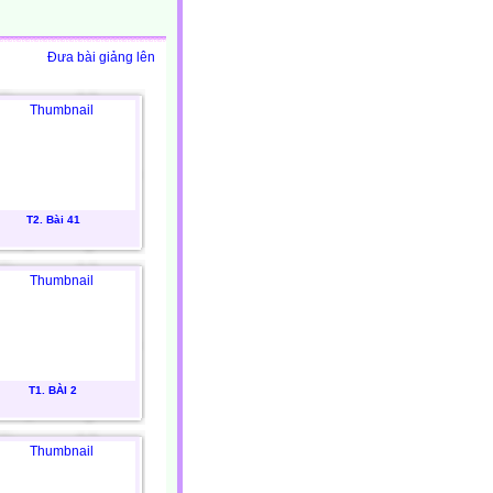
Đưa bài giảng lên
T2. Bài 41
T1. BÀI 2