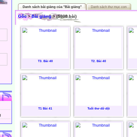
Danh sách bài giảng của "Bài giảng"
Danh sách thư mục con
Gốc
>
Bài giảng
> (5808 bài)
T3. Bài 40
T2. Bài 40
T1 Bài 41
Tuổi thơ dữ dội
g