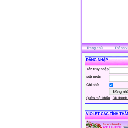
Trang chủ
Thành v
ĐĂNG NHẬP
Tên truy nhập
Mật khẩu
Ghi nhớ
Quên mật khẩu
ĐK thành 
VIOLET CÁC TỈNH THÀ