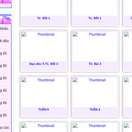
T2. BÀI 1
T1. BÀI 1
 khảo.
đi đảo
g tôi
Đạo đức 5.T1. BÀI 3
T3. Bài 2
g tôi
g tôi
g tôi
g tôi
TUẦN 5
TUẦN 4
g tôi
ay các