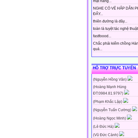
mặt hàng...
NGHE CÓ VẺ HẤP DẪN P
ĐẤY...
thiên đường là đây...
toàn là tuyệt tác nghệ thuật 
fastfoood...
Chắc phải kiếm chồng Hà
quá...
HỖ TRỢ TRỰC TUYẾN
(Nguyễn Hồng Vân)
(Hoàng Mạnh Hùng
ĐT:0984.81.9797)
(Phạm Khắc Lập)
(Nguyễn Tuấn Cường)
(Hoàng Ngọc Minh)
(Lê Đức Hà)
(Vũ Đức Cảnh)