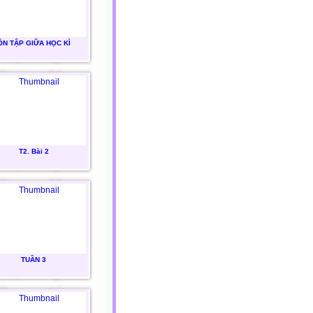
ÔN TẬP GIỮA HỌC KÌ
T2. Bài 2
TUẦN 3