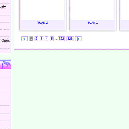
HẾT
TUẦN 2
TUẦN 1
...
...
1
2
3
4
5
322
323
n Quốc