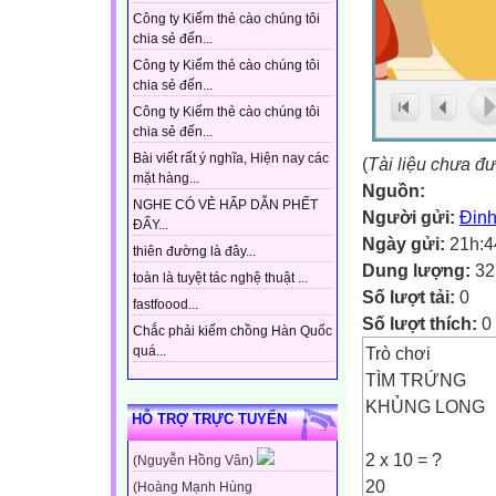
Công ty Kiếm thẻ cào chúng tôi
chia sẻ đến...
Công ty Kiếm thẻ cào chúng tôi
chia sẻ đến...
Công ty Kiếm thẻ cào chúng tôi
chia sẻ đến...
Bài viết rất ý nghĩa, Hiện nay các
(
Tài liệu chưa đ
mặt hàng...
Nguồn:
NGHE CÓ VẺ HẤP DẪN PHẾT
Người gửi:
Đinh
ĐẤY...
Ngày gửi:
21h:4
thiên đường là đây...
Dung lượng:
32
toàn là tuyệt tác nghệ thuật ...
Số lượt tải:
0
fastfoood...
Số lượt thích:
0
Chắc phải kiếm chồng Hàn Quốc
Trò chơi
quá...
TÌM TRỨNG
KHỦNG LONG
HỖ TRỢ TRỰC TUYẾN
2 x 10 = ?
(Nguyễn Hồng Vân)
20
(Hoàng Mạnh Hùng