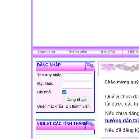
Trang chủ
Thành viên
Trợ giúp
Liên h
ĐĂNG NHẬP
Tên truy nhập
Chào mừng quý v
Mật khẩu
Ghi nhớ
Quý vị chưa đă
tải được các tư
Quên mật khẩu
ĐK thành viên
Nếu chưa đăng
hướng dẫn tại
VIOLET CÁC TỈNH THÀNH
Nếu đã đăng ký 