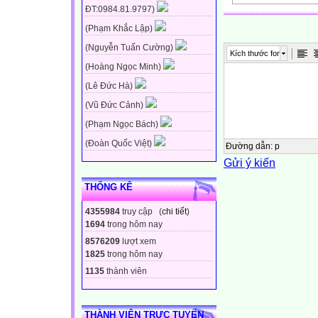
ĐT:0984.81.9797)
6 x 100 = ?
(Phạm Khắc Lập)
600
(Nguyễn Tuấn Cường)
Kích thước font
(Hoàng Ngọc Minh)
100 x 9 = ?
(Lê Đức Hà)
900
(Vũ Đức Cảnh)
(Phạm Ngọc Bách)
50 : 10 = ?
(Đoàn Quốc Việt)
5
Đường dẫn
:
p
Gửi ý kiến
Có tất cả bao
THỐNG KÊ
nhiêu lá cờ nhỉ?
4355984
truy cập (
chi tiết
)
1694
trong hôm nay
36 x 10
8576209
lượt xem
1825
trong hôm nay
Có 10 dây cờ, m
1135
thành viên
dây có 36 lá cờ
Tớ có thể nhẩm
THÀNH VIÊN TRỰC TUYẾN
được kết quả đấ