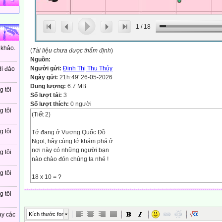
1
/
18
 khảo.
(
Tài liệu chưa được thẩm định
)
Nguồn:
Người gửi:
Đinh Thị Thu Thủy
đi đảo
Ngày gửi:
21h:49' 26-05-2026
Dung lượng:
6.7 MB
g tôi
Số lượt tải:
3
Số lượt thích:
0 người
g tôi
(Tiết 2)
g tôi
Tớ đang ở Vương Quốc Đồ
Ngọt, hãy cùng tớ khám phá ở
nơi này có những người bạn
g tôi
nào chào đón chúng ta nhé !
g tôi
18 x 10 = ?
180
g tôi
87 x 1 000 = ?
87 000
Kích thước font
ay các