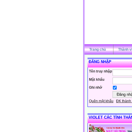
Trang chủ
Thành v
ĐĂNG NHẬP
Tên truy nhập
Mật khẩu
Ghi nhớ
Quên mật khẩu
ĐK thành 
VIOLET CÁC TỈNH THÀ