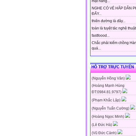
mặt hàng...
NGHE CÓ VẺ HẤP DẪN P
ĐẤY...
thiên đường là đây...
toàn là tuyệt tác nghệ thuật 
fastfoood...
Chắc phải kiếm chồng Hà
quá...
HỖ TRỢ TRỰC TUYẾN
(Nguyễn Hồng Vân)
(Hoàng Mạnh Hùng
ĐT:0984.81.9797)
(Phạm Khắc Lập)
(Nguyễn Tuấn Cường)
(Hoàng Ngọc Minh)
(Lê Đức Hà)
(Vũ Đức Cảnh)