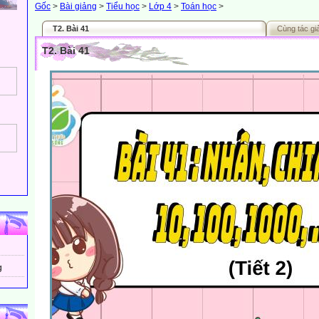
Gốc
>
Bài giảng
>
Tiểu học
>
Lớp 4
>
Toán học
>
T2. Bài 41
Cùng tác gi
T2. Bài 41
g