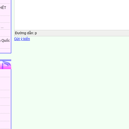
2 700 : 100 = ?
HẾT
27
96 000 : 1 00 = ?
...
Đường dẫn
:
p
960
Gửi ý kiến
n Quốc
Số bị chia 320 4 500 57 000 4 720 35 ?000 26 000
?
Số chia
10
100
?
57
?
472
35