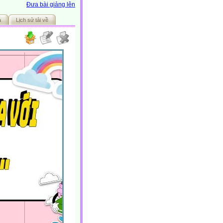
Đưa bài giảng lên
ả
Lịch sử tải về