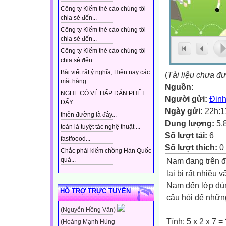
Công ty Kiếm thẻ cào chúng tôi
chia sẻ đến...
Công ty Kiếm thẻ cào chúng tôi
chia sẻ đến...
Công ty Kiếm thẻ cào chúng tôi
chia sẻ đến...
Bài viết rất ý nghĩa, Hiện nay các
(
Tài liệu chưa đ
mặt hàng...
Nguồn:
NGHE CÓ VẺ HẤP DẪN PHẾT
Người gửi:
Đinh
ĐẤY...
Ngày gửi:
22h:1
thiên đường là đây...
Dung lượng:
5.
toàn là tuyệt tác nghệ thuật ...
Số lượt tải:
6
fastfoood...
Số lượt thích:
0
Chắc phải kiếm chồng Hàn Quốc
Nam đang trên 
quá...
lại bị rất nhiều
Nam đến lớp đún
HỖ TRỢ TRỰC TUYẾN
câu hỏi để những
(Nguyễn Hồng Vân)
Tính: 5 x 2 x 7 =
(Hoàng Mạnh Hùng