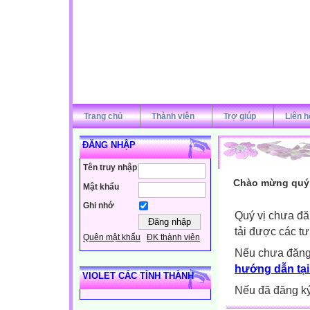
Trang chủ
Thành viên
Trợ giúp
Liên h
ĐĂNG NHẬP
Tên truy nhập
Chào mừng quý v
Mật khẩu
Ghi nhớ
Quý vị chưa đă
tải được các tư
Quên mật khẩu
ĐK thành viên
Nếu chưa đăng
hướng dẫn tại
VIOLET CÁC TỈNH THÀNH
Nếu đã đăng ký 