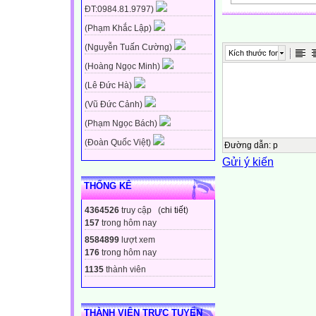
ĐT:0984.81.9797)
A
(Phạm Khắc Lập)
C
(Nguyễn Tuấn Cường)
Kích thước font
(Hoàng Ngọc Minh)
70
(Lê Đức Hà)
65
(Vũ Đức Cảnh)
(Phạm Ngọc Bách)
B
(Đoàn Quốc Việt)
D
Đường dẫn
:
p
Gửi ý kiến
75
THỐNG KÊ
80
4364526
truy cập (
chi tiết
)
157
trong hôm nay
Tính: 6 x 3 x 5 =
8584899
lượt xem
176
trong hôm nay
A 95
1135
thành viên
C 100
THÀNH VIÊN TRỰC TUYẾN
B