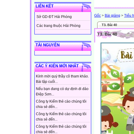
LIÊN KẾT
Gốc
>
Bài giảng
>
Tiểu 
Sở GD-ĐT Hải Phòng
T3. Bài 40
Các trang thuộc Hải Phòng
T3. Bài 40
TÀI NGUYÊN
CÁC Ý KIẾN MỚI NHẤT
Kính mời quý thầy cô tham khảo.
Bài tập cuối...
Nếu bạn đang có dự định đi đảo
Điệp Sơn...
Công ty Kiếm thẻ cào chúng tôi
chia sẻ đến...
Công ty Kiếm thẻ cào chúng tôi
chia sẻ đến...
Công ty Kiếm thẻ cào chúng tôi
chia sẻ đến...