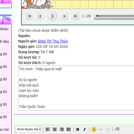
1
/
28
 khảo.
(
Tài liệu chưa được thẩm định
)
Nguồn:
Người gửi:
Đinh Thị Thu Thủy
đi đảo
Ngày gửi:
22h:39' 16-05-2026
Dung lượng:
59.7 MB
g tôi
Số lượt tải:
0
Số lượt thích:
0 người
g tôi
Trò chơi : “Hộp quà bí mật”
g tôi
Ai là người
bóp nát quả
cam lúc nào
g tôi
không biết?
g tôi
Trần Quốc Toản
g tôi
2. Ai là người
lấy thân mình
lấp lỗ châu mai?
Kích thước font
ay các