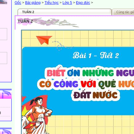
Gốc
>
Bài giảng
>
Tiểu học
>
Lớp 5
>
Đạo đức
>
TUẦN 2
Cùng tác gi
TUẦN 2
g