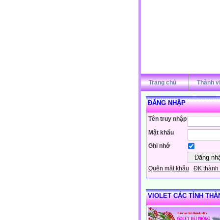
Trang chủ
Thành v
ĐĂNG NHẬP
Tên truy nhập
Mật khẩu
Ghi nhớ
Quên mật khẩu
ĐK thành 
VIOLET CÁC TỈNH THÀ