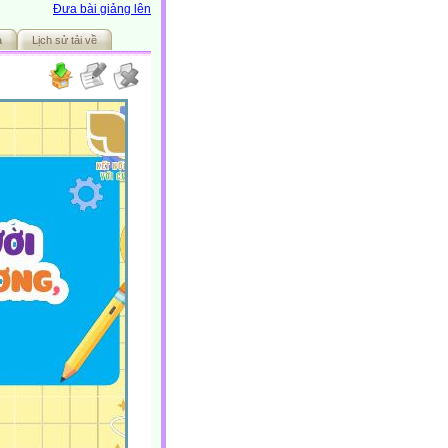
Đưa bài giảng lên
ả
Lịch sử tải về