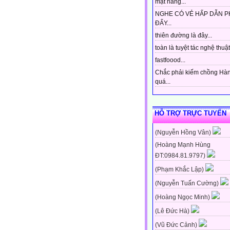
mặt hàng...
NGHE CÓ VẺ HẤP DẪN P
ĐẤY...
thiên đường là đây...
toàn là tuyệt tác nghệ thuật 
fastfoood...
Chắc phải kiếm chồng Hà
quá...
HỖ TRỢ TRỰC TUYẾN
(Nguyễn Hồng Vân)
(Hoàng Mạnh Hùng
ĐT:0984.81.9797)
(Phạm Khắc Lập)
(Nguyễn Tuấn Cường)
(Hoàng Ngọc Minh)
(Lê Đức Hà)
(Vũ Đức Cảnh)