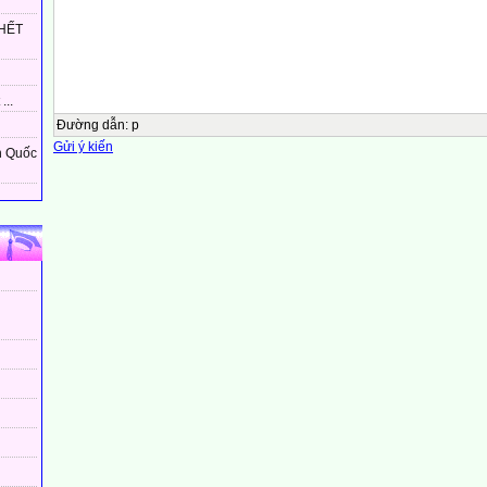
Phan Đình Giót
HẾT
Ai là tác giả của
Quốc ca Việt
Nam?
...
Đường dẫn
:
p
Văn Cao
Gửi ý kiến
n Quốc
Ai là Đại tướng đầu tiên của
Việt Nam?
Võ Nguyên Giáp
HOẠT ĐỘNG 2: TÌM HIỂU VÌ
SAO PHẢI BIẾT ƠN NGƯỜI
CÓ CÔNG VỚI QUÊ HƯƠNG,
ĐẤT NƯỚC
Em hãy đọc các trường hợp dưới đây và trả lời câu hỏi:
a Sáng Chủ nhật, các bạn trong thôn đến Nhà
Văn hoá để nghe bác trưởng thôn nói
chuyện. Bác kể: Thôn mang tên người đã có
công giúp dân đắp đề lần biển, mở mang
đồng ruộng để sản xuất, vượt qua đói nghèo,
xây dựng thôn giàu đẹp, yên vui.