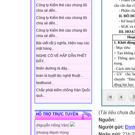
Công ty Kiếm thẻ cào chúng tôi
chia sẻ đến...
Công ty Kiếm thẻ cào chúng tôi
chia sẻ đến...
Công ty Kiếm thẻ cào chúng tôi
chia sẻ đến...
Bài viết rất ý nghĩa, Hiện nay các
mặt hàng...
NGHE CÓ VẺ HẤP DẪN PHẾT
ĐẤY...
thiên đường là đây...
toàn là tuyệt tác nghệ thuật ...
fastfoood...
Chắc phải kiếm chồng Hàn Quốc
quá...
(
Tài liệu chưa đ
HỖ TRỢ TRỰC TUYẾN
Nguồn:
(Nguyễn Hồng Vân)
Người gửi:
Đinh
(Hoàng Mạnh Hùng
Ngày gửi:
21h:2