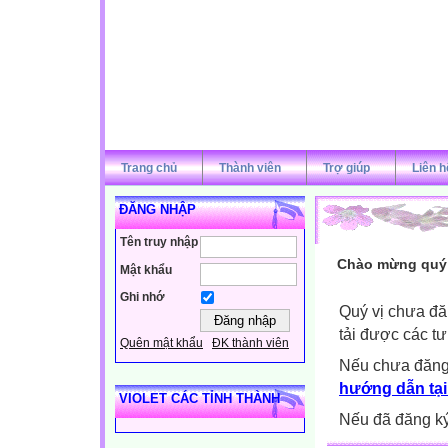
Trang chủ
Thành viên
Trợ giúp
Liên h
ĐĂNG NHẬP
Tên truy nhập
Chào mừng quý v
Mật khẩu
Ghi nhớ
Quý vị chưa đă
tải được các tư
Quên mật khẩu
ĐK thành viên
Nếu chưa đăng
hướng dẫn tại
VIOLET CÁC TỈNH THÀNH
Nếu đã đăng ký 