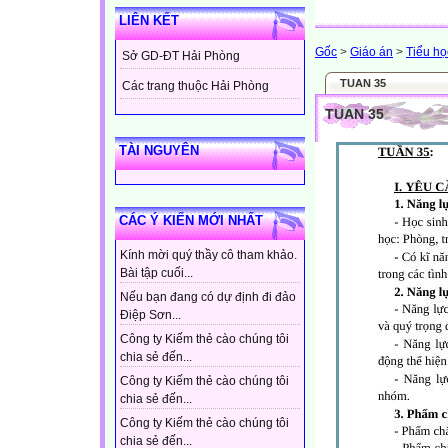
LIÊN KẾT
Gốc
>
Giáo án
>
Tiểu họ
Sở GD-ĐT Hải Phòng
TUAN 35
Các trang thuộc Hải Phòng
TUAN 35
TÀI NGUYÊN
CÁC Ý KIẾN MỚI NHẤT
Kính mời quý thầy cô tham khảo.
Bài tập cuối...
Nếu bạn đang có dự định đi đảo
Điệp Sơn...
Công ty Kiếm thẻ cào chúng tôi
chia sẻ đến...
Công ty Kiếm thẻ cào chúng tôi
chia sẻ đến...
Công ty Kiếm thẻ cào chúng tôi
chia sẻ đến...