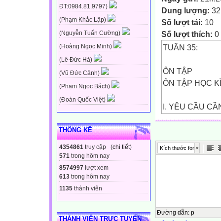
ĐT:0984.81.9797)
Dung lượng:
32
(Phạm Khắc Lập)
Số lượt tải:
10
Số lượt thích:
0
(Nguyễn Tuấn Cường)
TUẦN 35:
(Hoàng Ngọc Minh)
(Lê Đức Hà)
ÔN TẬP
(Vũ Đức Cảnh)
ÔN TẬP HỌC KÌ 
(Phạm Ngọc Bách)
(Đoàn Quốc Việt)
I. YÊU CẦU CẦ
1. Năng lực đặc 
- Học sinh củng 
THỐNG KÊ
qua 2 bài
4354861
truy cập (
chi tiết
)
Kích thước font
học: Phòng, trán
571
trong hôm nay
- Có kĩ năng lự
8574997
lượt xem
chuẩn mực
613
trong hôm nay
trong các tình h
1135
thành viên
2. Năng lực chu
- Năng lực tự chủ
Đường dẫn
:
p
THÀNH VIÊN TRỰC TUYẾN