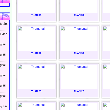
TUAN 35
TUAN 34
 khảo.
đi đảo
g tôi
TUAN 32
TUAN 31
g tôi
g tôi
g tôi
g tôi
TUẦN 29
TUẦN 28
g tôi
ay các