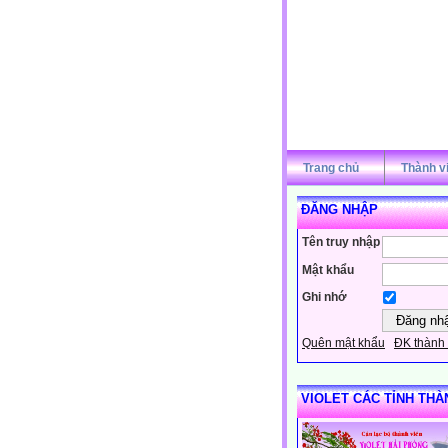
Trang chủ
Thành v
ĐĂNG NHẬP
Tên truy nhập
Mật khẩu
Ghi nhớ
Quên mật khẩu
ĐK thành 
VIOLET CÁC TỈNH THÀ