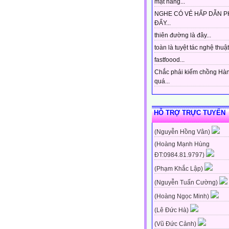
mặt hàng...
NGHE CÓ VẺ HẤP DẪN P
ĐẤY...
thiên đường là đây...
toàn là tuyệt tác nghệ thuật 
fastfoood...
Chắc phải kiếm chồng Hà
quá...
HỖ TRỢ TRỰC TUYẾN
(Nguyễn Hồng Vân)
(Hoàng Mạnh Hùng
ĐT:0984.81.9797)
(Phạm Khắc Lập)
(Nguyễn Tuấn Cường)
(Hoàng Ngọc Minh)
(Lê Đức Hà)
(Vũ Đức Cảnh)