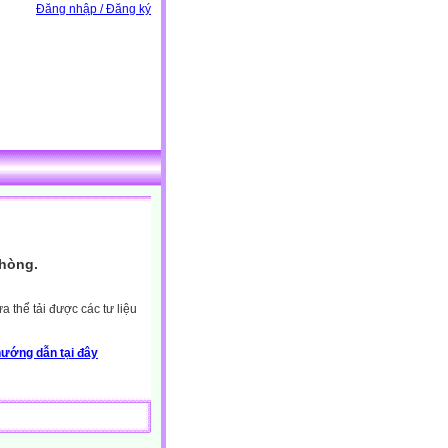
Đăng nhập / Đăng ký
Phòng.
 thể tải được các tư liệu
ướng dẫn tại đây