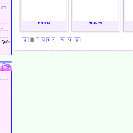
HẾT
TUAN 26
TUAN 25
...
...
1
2
3
4
5
50
51
n Quốc