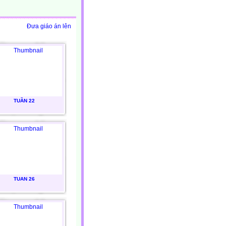
Đưa giáo án lên
TUẦN 22
TUAN 26