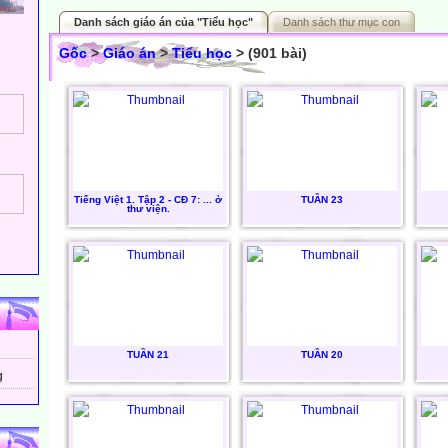
Danh sách giáo án của "Tiểu học"
Danh sách thư mục con
Gốc
>
Giáo án
>
Tiểu học
> (901 bài)
Tiếng Việt 1. Tập 2 - CĐ 7: ... ở
TUẦN 23
thư viện.
TUẦN 21
TUẦN 20
g