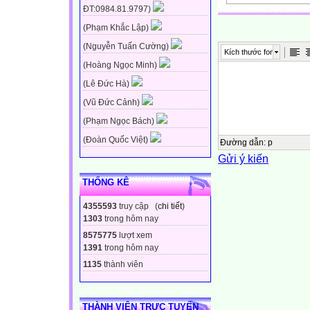
Thứ … ngày … 
ĐT:0984.81.9797)
(Phạm Khắc Lập)
• Kể được một số
(Nguyễn Tuấn Cường)
Kích thước font
điểm cá nhân; giớ
(Hoàng Ngọc Minh)
khác.
(Lê Đức Hà)
(Vũ Đức Cảnh)
• Biết vì sao phả
(Phạm Ngọc Bách)
• Thể hiện được 
(Đoàn Quốc Việt)
sự khác biệt củ
Đường dẫn
:
p
Gửi ý kiến
• Không đồng tìn
khác biệt về đặc
THỐNG KÊ
tộc,...
4355593
truy cập (
chi tiết
)
1303
trong hôm nay
HOẠT ĐỘNG 1: T
8575775
lượt xem
biểu hiện tôn tr
1391
trong hôm nay
1135
thành viên
Đọc các trường 
THÀNH VIÊN TRỰC TUYẾN
Nêu biểu hiện tô