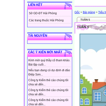
LIÊN KẾT
Gốc
>
Bài giảng
>
Tiểu 
Sở GD-ĐT Hải Phòng
TUẦN 5
Các trang thuộc Hải Phòng
TUẦN 5
TÀI NGUYÊN
CÁC Ý KIẾN MỚI NHẤT
Kính mời quý thầy cô tham khảo.
Bài tập cuối...
Nếu bạn đang có dự định đi đảo
Điệp Sơn...
Công ty Kiếm thẻ cào chúng tôi
chia sẻ đến...
Công ty Kiếm thẻ cào chúng tôi
chia sẻ đến...
Công ty Kiếm thẻ cào chúng tôi
chia sẻ đến...