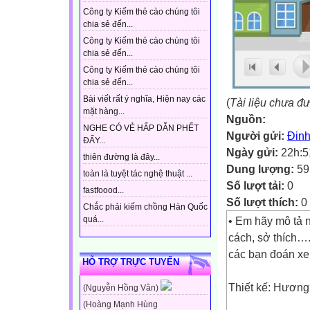
Công ty Kiếm thẻ cào chúng tôi
chia sẻ đến...
Công ty Kiếm thẻ cào chúng tôi
chia sẻ đến...
Công ty Kiếm thẻ cào chúng tôi
chia sẻ đến...
Bài viết rất ý nghĩa, Hiện nay các
(
Tài liệu chưa đ
mặt hàng...
Nguồn:
NGHE CÓ VẺ HẤP DẪN PHẾT
Người gửi:
Đinh
ĐẤY...
Ngày gửi:
22h:5
thiên đường là đây...
Dung lượng:
59
toàn là tuyệt tác nghệ thuật ...
Số lượt tải:
0
fastfoood...
Số lượt thích:
0
Chắc phải kiếm chồng Hàn Quốc
• Em hãy mô tả n
quá...
cách, sở thích….
các bạn đoán xem
HỖ TRỢ TRỰC TUYẾN
Thiết kế: Hương
(Nguyễn Hồng Vân)
(Hoàng Mạnh Hùng