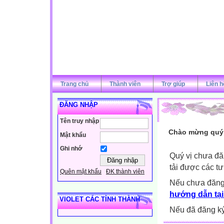
Trang chủ
Thành viên
Trợ giúp
Liên h
ĐĂNG NHẬP
Tên truy nhập
Chào mừng quý v
Mật khẩu
Ghi nhớ
Quý vị chưa đă
tải được các tư
Quên mật khẩu
ĐK thành viên
Nếu chưa đăng
hướng dẫn tại
VIOLET CÁC TỈNH THÀNH
Nếu đã đăng ký 