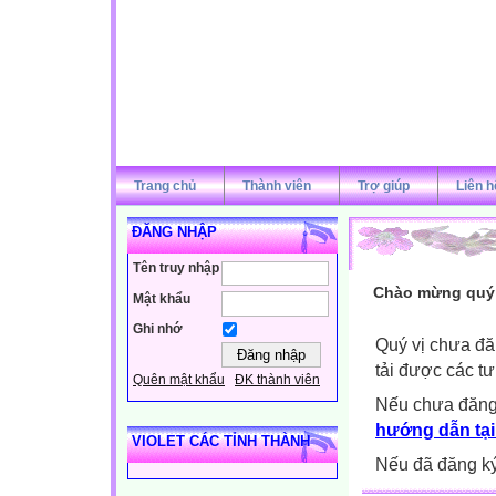
Trang chủ
Thành viên
Trợ giúp
Liên h
ĐĂNG NHẬP
Tên truy nhập
Chào mừng quý v
Mật khẩu
Ghi nhớ
Quý vị chưa đă
tải được các tư
Quên mật khẩu
ĐK thành viên
Nếu chưa đăng
hướng dẫn tại
VIOLET CÁC TỈNH THÀNH
Nếu đã đăng ký 