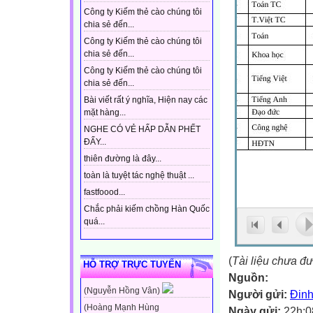
Công ty Kiếm thẻ cào chúng tôi
chia sẻ đến...
Công ty Kiếm thẻ cào chúng tôi
chia sẻ đến...
Công ty Kiếm thẻ cào chúng tôi
chia sẻ đến...
Bài viết rất ý nghĩa, Hiện nay các
mặt hàng...
NGHE CÓ VẺ HẤP DẪN PHẾT
ĐẤY...
thiên đường là đây...
toàn là tuyệt tác nghệ thuật ...
fastfoood...
Chắc phải kiếm chồng Hàn Quốc
quá...
(
Tài liệu chưa đ
HỖ TRỢ TRỰC TUYẾN
Nguồn:
(Nguyễn Hồng Vân)
Người gửi:
Đinh
(Hoàng Mạnh Hùng
Ngày gửi:
22h:0