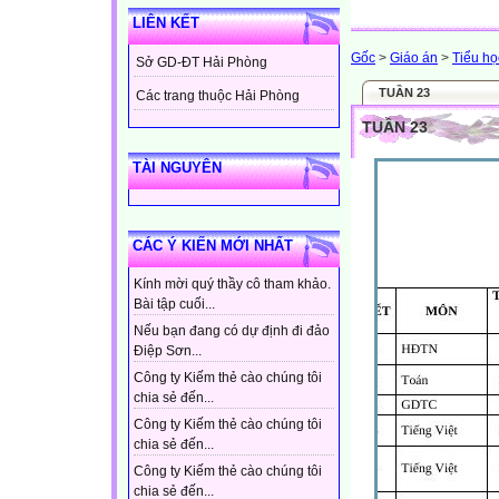
LIÊN KẾT
Gốc
>
Giáo án
>
Tiểu họ
Sở GD-ĐT Hải Phòng
TUẦN 23
Các trang thuộc Hải Phòng
TUẦN 23
TÀI NGUYÊN
CÁC Ý KIẾN MỚI NHẤT
Kính mời quý thầy cô tham khảo.
Bài tập cuối...
Nếu bạn đang có dự định đi đảo
Điệp Sơn...
Công ty Kiếm thẻ cào chúng tôi
chia sẻ đến...
Công ty Kiếm thẻ cào chúng tôi
chia sẻ đến...
Công ty Kiếm thẻ cào chúng tôi
chia sẻ đến...