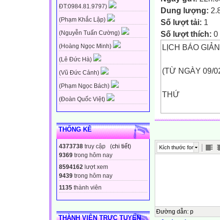
ĐT:0984.81.9797)
Dung lượng:
2.
(Phạm Khắc Lập)
Số lượt tải:
1
Số lượt thích:
0
(Nguyễn Tuấn Cường)
LỊCH BÁO GIẢ
(Hoàng Ngọc Minh)
(Lê Đức Hà)
(TỪ NGÀY 09/0
(Vũ Đức Cảnh)
(Phạm Ngọc Bách)
THỨ
(Đoàn Quốc Việt)
BUỔI
THỐNG KÊ
Sáng
4373738
truy cập (
chi tiết
)
Kích thước font
Hai
9369
trong hôm nay
8594162
lượt xem
9/2
9439
trong hôm nay
1135
thành viên
Chiều
Đường dẫn
:
p
THÀNH VIÊN TRỰC TUYẾN