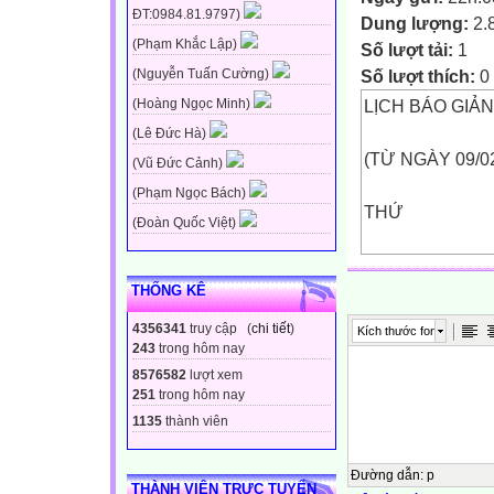
ĐT:0984.81.9797)
Dung lượng:
2.
(Phạm Khắc Lập)
Số lượt tải:
1
Số lượt thích:
0
(Nguyễn Tuấn Cường)
LỊCH BÁO GIẢ
(Hoàng Ngọc Minh)
(Lê Đức Hà)
(TỪ NGÀY 09/0
(Vũ Đức Cảnh)
(Phạm Ngọc Bách)
THỨ
(Đoàn Quốc Việt)
BUỔI
THỐNG KÊ
Sáng
4356341
truy cập (
chi tiết
)
Kích thước font
Hai
243
trong hôm nay
8576582
lượt xem
9/2
251
trong hôm nay
1135
thành viên
Chiều
Đường dẫn
:
p
THÀNH VIÊN TRỰC TUYẾN