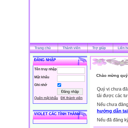
Trang chủ
Thành viên
Trợ giúp
Liên h
ĐĂNG NHẬP
Tên truy nhập
Chào mừng quý v
Mật khẩu
Ghi nhớ
Quý vị chưa đă
tải được các tư
Quên mật khẩu
ĐK thành viên
Nếu chưa đăng
hướng dẫn tại
VIOLET CÁC TỈNH THÀNH
Nếu đã đăng ký 