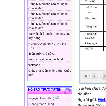
Công ty Kiếm thẻ cào chúng tôi
chia sẻ đến...
Công ty Kiếm thẻ cào chúng tôi
chia sẻ đến...
Công ty Kiếm thẻ cào chúng tôi
chia sẻ đến...
Bài viết rất ý nghĩa, Hiện nay các
mặt hàng...
NGHE CÓ VẺ HẤP DẪN PHẾT
ĐẤY...
thiên đường là đây...
toàn là tuyệt tác nghệ thuật ...
fastfoood...
Chắc phải kiếm chồng Hàn Quốc
quá...
(
Tài liệu chưa đ
HỖ TRỢ TRỰC TUYẾN
Nguồn:
(Nguyễn Hồng Vân)
Người gửi:
Đinh
(Hoàng Mạnh Hùng
Ngày gửi:
22h:0