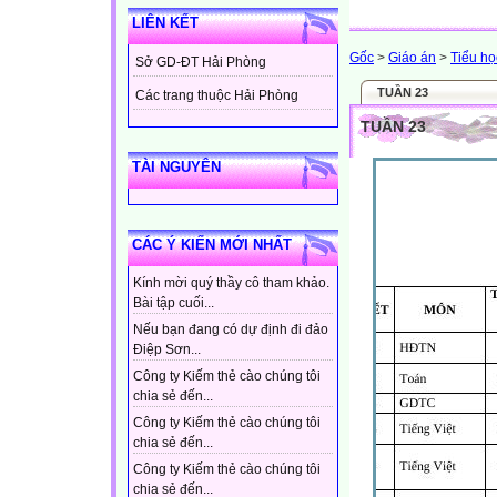
LIÊN KẾT
Gốc
>
Giáo án
>
Tiểu họ
Sở GD-ĐT Hải Phòng
TUẦN 23
Các trang thuộc Hải Phòng
TUẦN 23
TÀI NGUYÊN
CÁC Ý KIẾN MỚI NHẤT
Kính mời quý thầy cô tham khảo.
Bài tập cuối...
Nếu bạn đang có dự định đi đảo
Điệp Sơn...
Công ty Kiếm thẻ cào chúng tôi
chia sẻ đến...
Công ty Kiếm thẻ cào chúng tôi
chia sẻ đến...
Công ty Kiếm thẻ cào chúng tôi
chia sẻ đến...