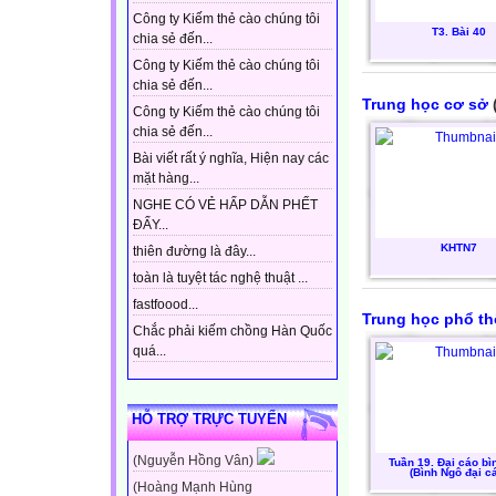
Công ty Kiếm thẻ cào chúng tôi
T3. Bài 40
chia sẻ đến...
Công ty Kiếm thẻ cào chúng tôi
chia sẻ đến...
Trung học cơ sở
Công ty Kiếm thẻ cào chúng tôi
chia sẻ đến...
Bài viết rất ý nghĩa, Hiện nay các
mặt hàng...
NGHE CÓ VẺ HẤP DẪN PHẾT
ĐẤY...
KHTN7
thiên đường là đây...
toàn là tuyệt tác nghệ thuật ...
fastfoood...
Trung học phổ t
Chắc phải kiếm chồng Hàn Quốc
quá...
HỖ TRỢ TRỰC TUYẾN
(Nguyễn Hồng Vân)
Tuần 19. Đại cáo bì
(Bình Ngô đại c
(Hoàng Mạnh Hùng