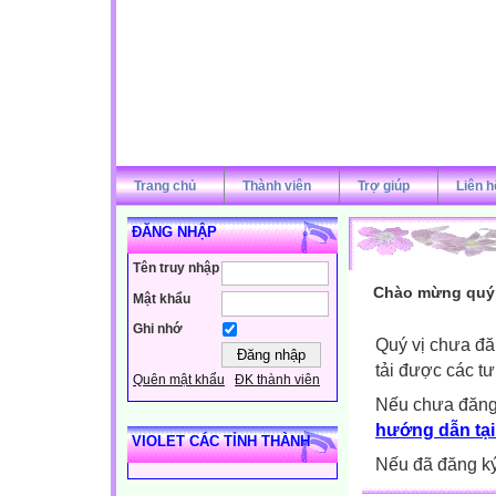
Trang chủ
Thành viên
Trợ giúp
Liên h
ĐĂNG NHẬP
Tên truy nhập
Chào mừng quý v
Mật khẩu
Ghi nhớ
Quý vị chưa đă
tải được các tư
Quên mật khẩu
ĐK thành viên
Nếu chưa đăng
hướng dẫn tại
VIOLET CÁC TỈNH THÀNH
Nếu đã đăng ký 