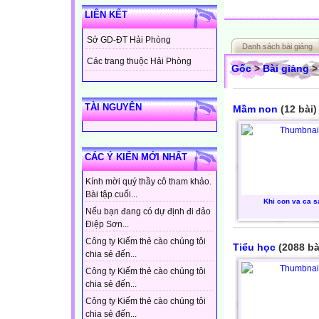
LIÊN KẾT
Sở GD-ĐT Hải Phòng
Danh sách bài giảng
Các trang thuộc Hải Phòng
Gốc
>
Bài giảng
>
TÀI NGUYÊN
Mầm non
(12 bài)
CÁC Ý KIẾN MỚI NHẤT
Kính mời quý thầy cô tham khảo.
Bài tập cuối...
Khi con va ca s
Nếu bạn đang có dự định đi đảo
Điệp Sơn...
Công ty Kiếm thẻ cào chúng tôi
Tiểu học
(2088 bà
chia sẻ đến...
Công ty Kiếm thẻ cào chúng tôi
chia sẻ đến...
Công ty Kiếm thẻ cào chúng tôi
chia sẻ đến...