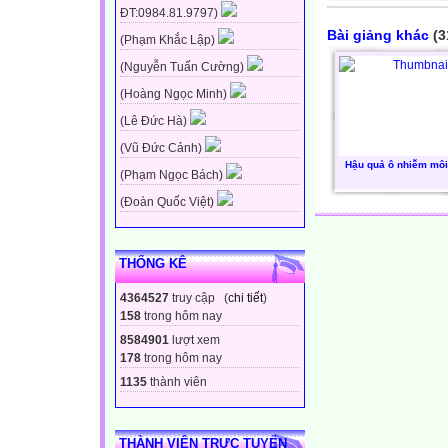
ĐT:0984.81.9797)
Bài giảng khác
(3
(Phạm Khắc Lập)
(Nguyễn Tuấn Cường)
(Hoàng Ngọc Minh)
(Lê Đức Hà)
(Vũ Đức Cảnh)
Hậu quả ô nhiễm môi
(Phạm Ngọc Bách)
(Đoàn Quốc Việt)
THỐNG KÊ
4364527
truy cập (
chi tiết
)
158
trong hôm nay
8584901
lượt xem
178
trong hôm nay
1135
thành viên
THÀNH VIÊN TRỰC TUYẾN