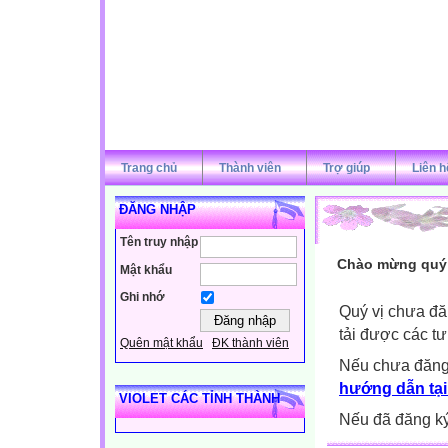
Trang chủ
Thành viên
Trợ giúp
Liên h
ĐĂNG NHẬP
Tên truy nhập
Chào mừng quý v
Mật khẩu
Ghi nhớ
Quý vị chưa đă
tải được các tư
Quên mật khẩu
ĐK thành viên
Nếu chưa đăng
hướng dẫn tại
VIOLET CÁC TỈNH THÀNH
Nếu đã đăng ký 