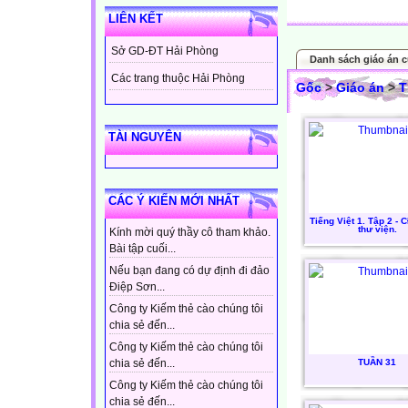
LIÊN KẾT
Sở GD-ĐT Hải Phòng
Danh sách giáo án c
Các trang thuộc Hải Phòng
Gốc
>
Giáo án
>
T
TÀI NGUYÊN
CÁC Ý KIẾN MỚI NHẤT
Tiếng Việt 1. Tập 2 - CĐ
thư viện.
Kính mời quý thầy cô tham khảo.
Bài tập cuối...
Nếu bạn đang có dự định đi đảo
Điệp Sơn...
Công ty Kiếm thẻ cào chúng tôi
chia sẻ đến...
Công ty Kiếm thẻ cào chúng tôi
TUẦN 31
chia sẻ đến...
Công ty Kiếm thẻ cào chúng tôi
chia sẻ đến...