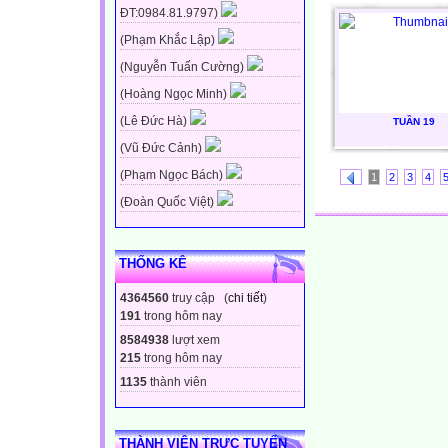
ĐT:0984.81.9797)
(Phạm Khắc Lập)
(Nguyễn Tuấn Cường)
(Hoàng Ngọc Minh)
(Lê Đức Hà)
TUẦN 19
(Vũ Đức Cảnh)
(Phạm Ngọc Bách)
1
2
3
4
(Đoàn Quốc Việt)
THỐNG KÊ
4364560
truy cập (
chi tiết
)
191
trong hôm nay
8584938
lượt xem
215
trong hôm nay
1135
thành viên
THÀNH VIÊN TRỰC TUYẾN